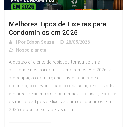
Melhores Tipos de Lixeiras para
Condomínios em 2026
| Por
Edson Souza
28/05/2026
Nosso planeta
A gestão eficiente de resíduos tornou-se uma
prioridade nos condomínios modernos. Em 2026, a
preocupação com higiene, sustentabilidade e
organização elevou o padrão das soluções utilizadas
em áreas residenciais e comerciais. Por isso, escolher
os melhores tipos de lixeiras para condomínios em
2026 deixou de ser apenas uma...