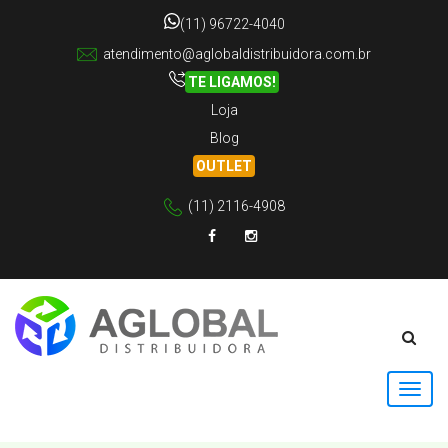
(11) 96722-4040
atendimento@aglobaldistribuidora.com.br
TE LIGAMOS!
Loja
Blog
OUTLET
(11) 2116-4908
Facebook
Instagram