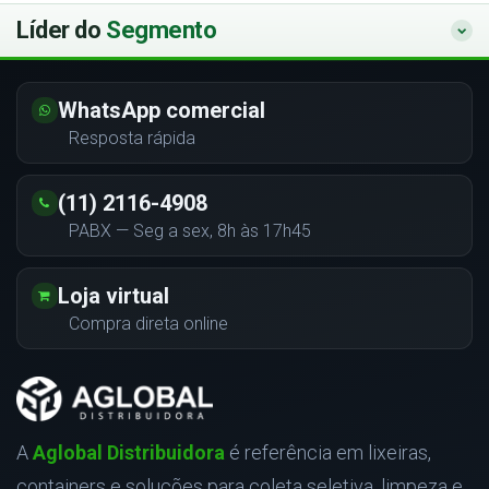
Líder do
Segmento
WhatsApp comercial
Resposta rápida
(11) 2116-4908
PABX — Seg a sex, 8h às 17h45
Loja virtual
Compra direta online
A
Aglobal Distribuidora
é referência em lixeiras,
containers e soluções para coleta seletiva, limpeza e