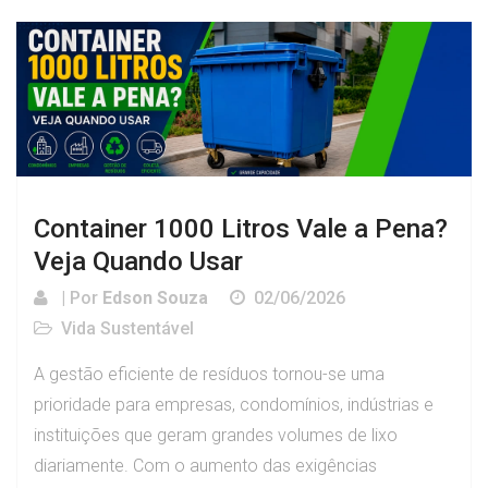
Container 1000 Litros Vale a Pena?
Veja Quando Usar
| Por
Edson Souza
02/06/2026
Vida Sustentável
A gestão eficiente de resíduos tornou-se uma
prioridade para empresas, condomínios, indústrias e
instituições que geram grandes volumes de lixo
diariamente. Com o aumento das exigências