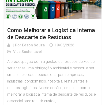
Como Melhorar a Logística Interna
de Descarte de Resíduos
| Por
Edson Souza
19/05/2026
Vida Sustentável
A preocupação com a gestão de resíduos deixou de
ser apenas uma obrigação ambiental e passou a ser
uma necessidade operacional para empresas,
indústrias, condomínios, hospitais, restaurantes e
centros logísticos. Nesse cenário, entender como
melhorar a logística interna de descarte de resíduos é
essencial para reduzir custos,...