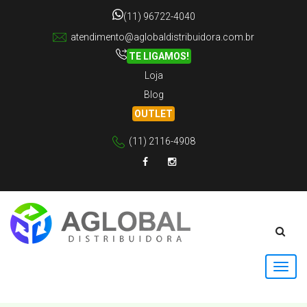
(11) 96722-4040
atendimento@aglobaldistribuidora.com.br
TE LIGAMOS!
Loja
Blog
OUTLET
(11) 2116-4908
Facebook
Instagram