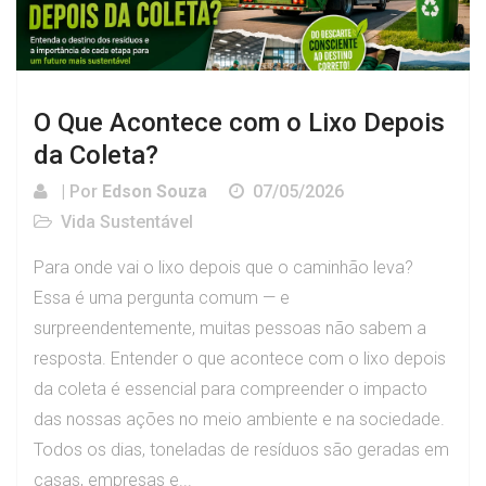
O Que Acontece com o Lixo Depois
da Coleta?
| Por
Edson Souza
07/05/2026
Vida Sustentável
Para onde vai o lixo depois que o caminhão leva?
Essa é uma pergunta comum — e
surpreendentemente, muitas pessoas não sabem a
resposta. Entender o que acontece com o lixo depois
da coleta é essencial para compreender o impacto
das nossas ações no meio ambiente e na sociedade.
Todos os dias, toneladas de resíduos são geradas em
casas, empresas e...