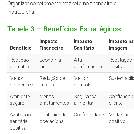
Organizar corretamente traz retorno financeiro e
institucional.
Tabela 3 – Benefícios Estratégicos
Impacto
Impacto
Impacto na
Benefício
Financeiro
Sanitário
Imagem
Redução
Economia
Alta
Reputação
de multas
direta
conformidade
positiva
Menor
Redução de
Melhor
Sustentabil
desperdício
custos
controle
Ambiente
Menos
Segurança
Confiança 
seguro
afastamentos
alimentar
cliente
Avaliação
Continuidade
Conformidade
Marketing
sanitária
operacional
positivo
positiva