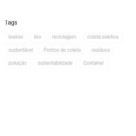
Tags
lixeiras
lixo
reciclagem
coleta seletiva
sustentável
Pontos de coleta
resíduos
poluição
sustentabilidade
Container