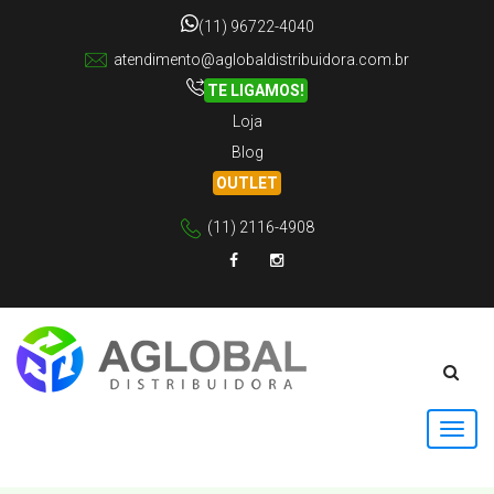
(11) 96722-4040
atendimento@aglobaldistribuidora.com.br
TE LIGAMOS!
Loja
Blog
OUTLET
(11) 2116-4908
Facebook
Instagram