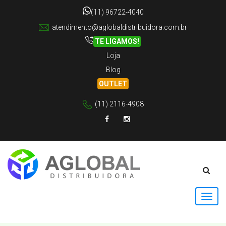
(11) 96722-4040
atendimento@aglobaldistribuidora.com.br
TE LIGAMOS!
Loja
Blog
OUTLET
(11) 2116-4908
Facebook
Instagram