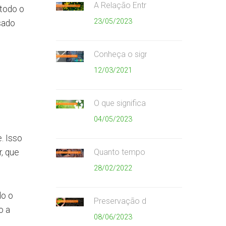
A Relação Entre Consumismo Exager
todo o
23/05/2023
sado
Conheça o significado das cores da c
12/03/2021
O que significa as setas do símbolo 
04/05/2023
. Isso
, que
Quanto tempo que cada material de
28/02/2022
do o
Preservação do meio ambiente
o a
08/06/2023