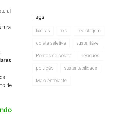
o
tural.
Tags
ltura
lixeiras
lixo
reciclagem
coleta seletiva
sustentável
s
Pontos de coleta
resíduos
lares
.
poluição
sustentabilidade
 os
Meio Ambiente
umo de
undo