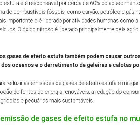
ito estufa e é responsável por cerca de 60% do aqueciment
ima de combustíveis fósseis, como carvão, petróleo e gás na
is importante e é liberado por atividades humanas como a
íduos. O óxido nitroso é liberado principalmente pela agricu
os gases de efeito estufa também podem causar outro
 dos oceanos e o derretimento de geleiras e calotas po
 reduzir as emissões de gases de efeito estufa e mitigar
adoção de fontes de energia renováveis, a redução do cons
grícolas e pecuárias mais sustentáveis.
e emissão de gases de efeito estufa no m