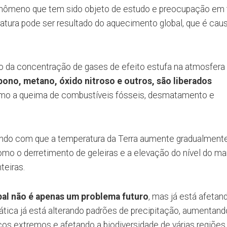
enômeno que tem sido objeto de estudo e preocupação em 
tura pode ser resultado do aquecimento global, que é cau
 da concentração de gases de efeito estufa na atmosfera
ono, metano, óxido nitroso e outros, são liberados
o a queima de combustíveis fósseis, desmatamento e
endo com que a temperatura da Terra aumente gradualmente
omo o derretimento de geleiras e a elevação do nível do mar
teiras.
al não é apenas um problema futuro
, mas já está afetan
tica já está alterando padrões de precipitação, aumentand
cos extremos e afetando a biodiversidade de várias regiões.