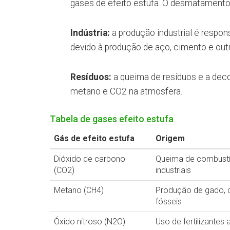
gases de efeito estufa. O desmatamento, 
Indústria:
a produção industrial é respon
devido à produção de aço, cimento e out
Resíduos:
a queima de resíduos e a dec
metano e CO2 na atmosfera.
Tabela de gases efeito estufa
Gás de efeito estufa
Origem
Dióxido de carbono
Queima de combustí
(CO2)
industriais
Metano (CH4)
Produção de gado, 
fósseis
Óxido nitroso (N2O)
Uso de fertilizantes