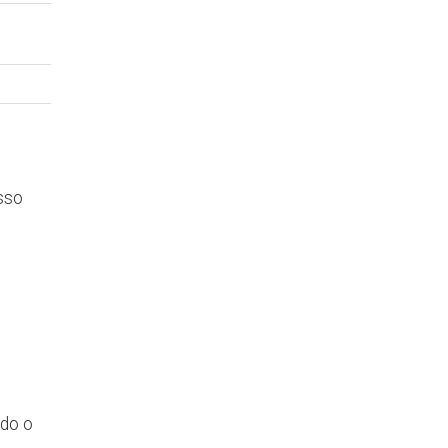
sso
odo o