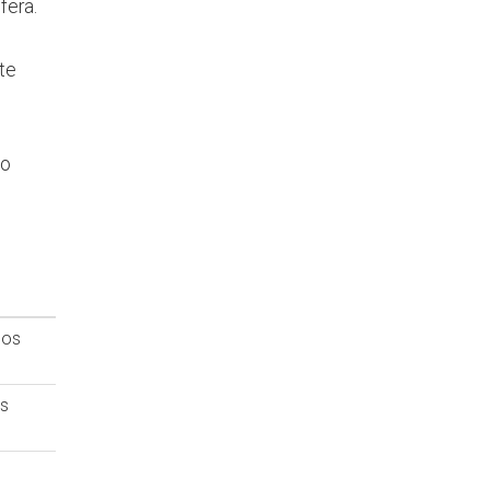
fera.
te
mo
sos
is