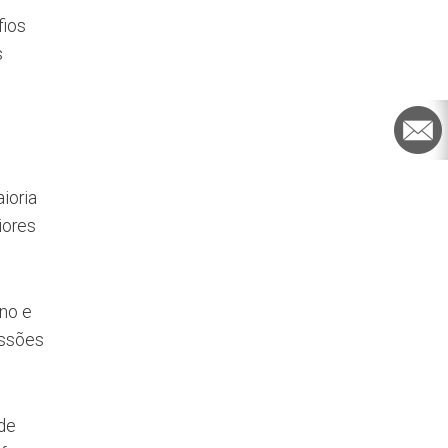
fios
s
ioria
iores
no e
issões
 de