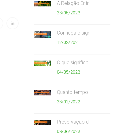
A Relação Entre Consumismo Exager
23/05/2023
Conheça o significado das cores da c
12/03/2021
O que significa as setas do símbolo 
04/05/2023
Quanto tempo que cada material de
28/02/2022
Preservação do meio ambiente
08/06/2023