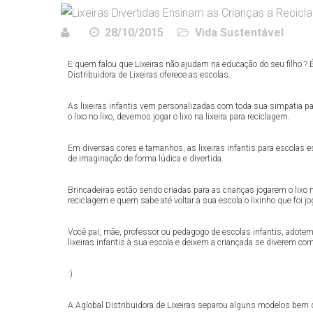
28/10/2015
Vida Sustentável
E quem falou que Lixeiras não ajudam na educação do seu filho ? É
Distribuidora de Lixeiras oferece as escolas.
As lixeiras infantis vem personalizadas com toda sua simpatia p
o lixo no lixo, devemos jogar o lixo na lixeira para reciclagem.
Em diversas cores e tamanhos, as lixeiras infantis para escola
de imaginação de forma lúdica e divertida.
Brincadeiras estão sendo criadas para as crianças jogarem o lixo n
reciclagem e quem sabe até voltar à sua escola o lixinho que foi jo
Você pai, mãe, professor ou pedagogo de escolas infantis, adote
lixeiras infantis à sua escola e deixem a criançada se diverem 
:)
A Aglobal Distribuidora de Lixeiras separou alguns modelos bem d