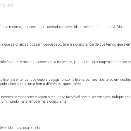
 isso mesmo, as escolas tem adotado as divertidas lixeiras infantis que A Global
ara que as crianças possam desde cedo, terem a consciência de que temos que além
s estão fazendo o maior sucesso com a mulecada, já que um personagem adentra ao s
a lixeira e entender que depois de jogar o lixo na lixeira, os mesmos terão um destin
gado, claro que de uma forma diferente e aproveitável.
m nossos personagens e vejam o resultado favorável com suas crianças, indique no
com um mundo mais limpo e mais consciente.
ivertidos para sua escola.