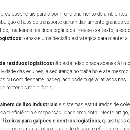
fatores essenciais para o bom funcionamento de ambientes
stribuição e hubs de transporte geram diariamente grandes v
tico, madeira e resíduos orgânicos. Nesse contexto, a esc
logísticos
torna-se uma decisão estratégica para manter a
de resíduos logísticos
não está relacionada apenas à lim
tividade das equipes, a segurança no trabalho e até mesmo
dos ou com descarte inadequado podem gerar atrasos nas
e materiais recicláveis.
ainers de lixo industriais
e sistemas estruturados de cole
cam eficiência e responsabilidade ambiental. Neste artigo,
er
lixeiras para galpões e centros logísticos
, quais tipos 
 como estruturar uma gestão de descarte eficiente dentr