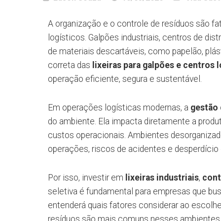
A organização e o controle de resíduos são 
logísticos. Galpões industriais, centros de di
de materiais descartáveis, como papelão, plás
correta das
lixeiras para galpões e centros 
operação eficiente, segura e sustentável.
Em operações logísticas modernas, a
gestão 
do ambiente. Ela impacta diretamente a produ
custos operacionais. Ambientes desorganiza
operações, riscos de acidentes e desperdício d
Por isso, investir em
lixeiras industriais
,
cont
seletiva é fundamental para empresas que bus
entenderá quais fatores considerar ao escolh
resíduos são mais comuns nesses ambientes e