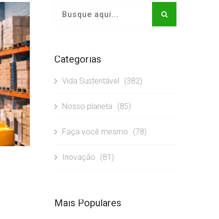
Categorias
Vida Sustentável
(382)
Nosso planeta
(85)
Faça você mesmo
(78)
Inovação
(81)
Mais Populares