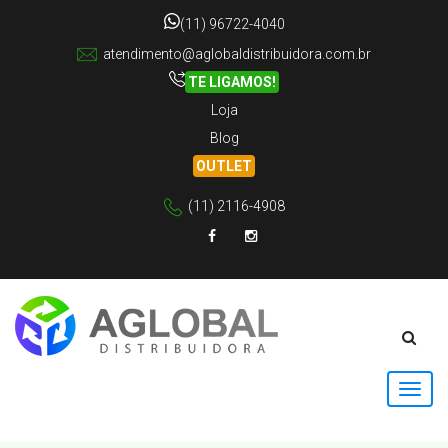
(11) 96722-4040
atendimento@aglobaldistribuidora.com.br
TE LIGAMOS!
Loja
Blog
OUTLET
(11) 2116-4908
Facebook
Instagram