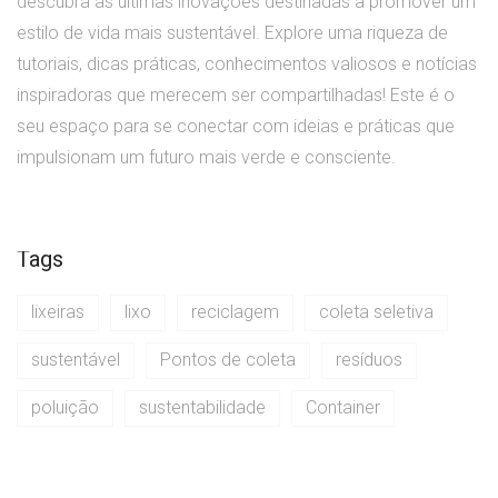
descubra as últimas inovações destinadas a promover um
estilo de vida mais sustentável. Explore uma riqueza de
tutoriais, dicas práticas, conhecimentos valiosos e notícias
inspiradoras que merecem ser compartilhadas! Este é o
seu espaço para se conectar com ideias e práticas que
impulsionam um futuro mais verde e consciente.
Tags
lixeiras
lixo
reciclagem
coleta seletiva
sustentável
Pontos de coleta
resíduos
poluição
sustentabilidade
Container