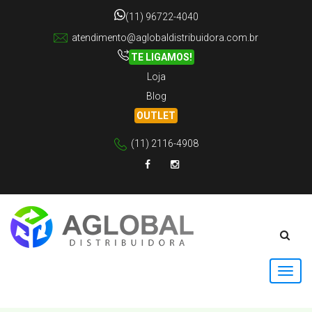
(11) 96722-4040
atendimento@aglobaldistribuidora.com.br
TE LIGAMOS!
Loja
Blog
OUTLET
(11) 2116-4908
Facebook
Instagram