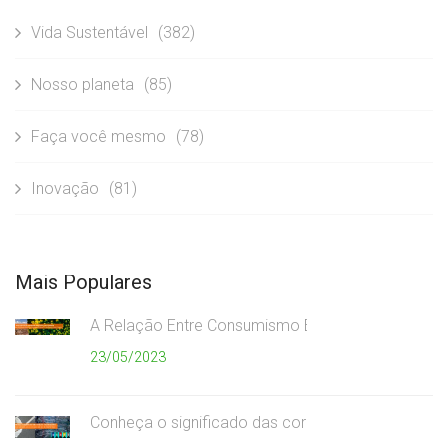
Vida Sustentável
(382)
Nosso planeta
(85)
Faça você mesmo
(78)
Inovação
(81)
Mais Populares
A Relação Entre Consumismo Exagerado e Meio A
23/05/2023
Conheça o significado das cores da coleta seletiv