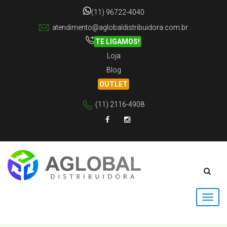
(11) 96722-4040
atendimento@aglobaldistribuidora.com.br
TE LIGAMOS!
Loja
Blog
OUTLET
(11) 2116-4908
Facebook
Instagram