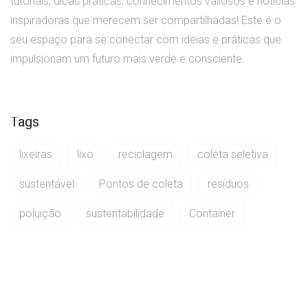
tutoriais, dicas práticas, conhecimentos valiosos e notícias
inspiradoras que merecem ser compartilhadas! Este é o
seu espaço para se conectar com ideias e práticas que
impulsionam um futuro mais verde e consciente.
Tags
lixeiras
lixo
reciclagem
coleta seletiva
sustentável
Pontos de coleta
resíduos
poluição
sustentabilidade
Container