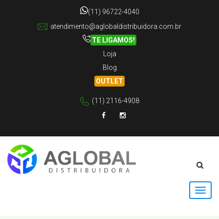
(11) 96722-4040
atendimento@aglobaldistribuidora.com.br
TE LIGAMOS!
Loja
Blog
OUTLET
(11) 2116-4908
Facebook
Instagram