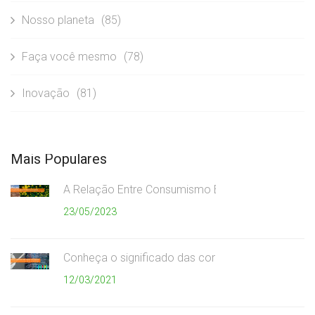
Nosso planeta
(85)
Faça você mesmo
(78)
Inovação
(81)
Mais Populares
A Relação Entre Consumismo Exagerado e Meio A
23/05/2023
Conheça o significado das cores da coleta seletiv
12/03/2021