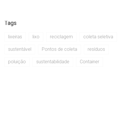
Tags
lixeiras
lixo
reciclagem
coleta seletiva
sustentável
Pontos de coleta
resíduos
poluição
sustentabilidade
Container