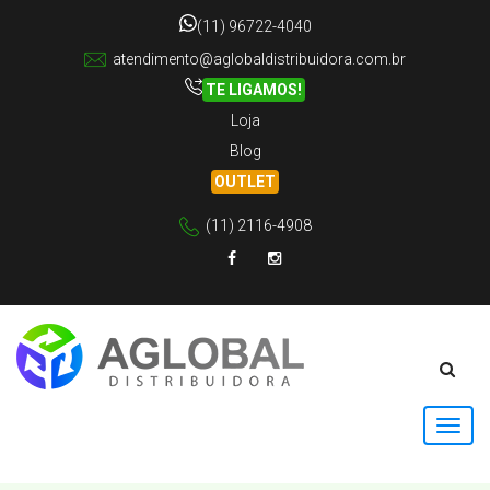
(11) 96722-4040
atendimento@aglobaldistribuidora.com.br
TE LIGAMOS!
Loja
Blog
OUTLET
(11) 2116-4908
Facebook
Instagram