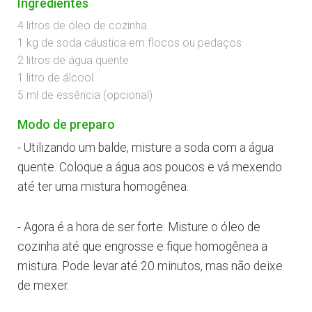
Ingredientes
4 litros de óleo de cozinha
1 kg de soda cáustica em flocos ou pedaços
2 litros de água quente
1 litro de álcool
5 ml de essência (opcional)
Modo de preparo
- Utilizando um balde, misture a soda com a água
quente. Coloque a água aos poucos e vá mexendo
até ter uma mistura homogênea.
- Agora é a hora de ser forte. Misture o óleo de
cozinha até que engrosse e fique homogênea a
mistura. Pode levar até 20 minutos, mas não deixe
de mexer.