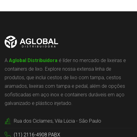
A
Aglobal Distribuidora
é líder no mercado de lixeiras e
containers de lixo. Explore nossa extensa linha de
produtos, que inclui cestos de lixo com tampa, cestos
aramados, lixeiras com tampa e pedal, além de opções
sofisticadas em aço inox e containers duráveis em aço
galvanizado e plástico injetado.
Rua dos Ciclames, Vila Lúcia - São Paulo
(11) 2116-4908 PABX