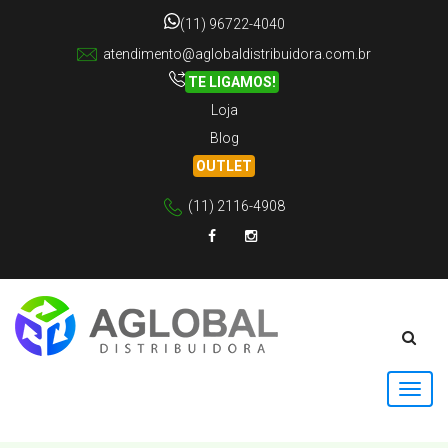
(11) 96722-4040
atendimento@aglobaldistribuidora.com.br
TE LIGAMOS!
Loja
Blog
OUTLET
(11) 2116-4908
Facebook
Instagram