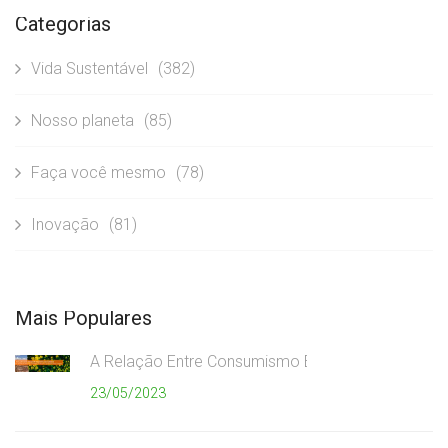
Categorias
Vida Sustentável
(382)
Nosso planeta
(85)
Faça você mesmo
(78)
Inovação
(81)
Mais Populares
A Relação Entre Consumismo Exagerado e Meio A
23/05/2023