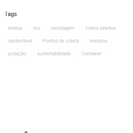
Tags
lixeiras
lixo
reciclagem
coleta seletiva
sustentável
Pontos de coleta
resíduos
poluição
sustentabilidade
Container