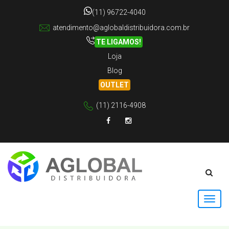
(11) 96722-4040
atendimento@aglobaldistribuidora.com.br
TE LIGAMOS!
Loja
Blog
OUTLET
(11) 2116-4908
Facebook
Instagram