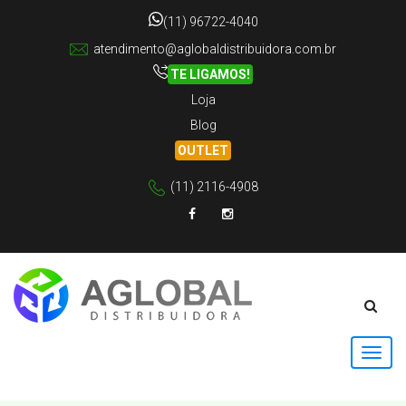
(11) 96722-4040
atendimento@aglobaldistribuidora.com.br
TE LIGAMOS!
Loja
Blog
OUTLET
(11) 2116-4908
Facebook
Instagram