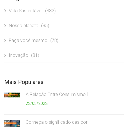
Vida Sustentável
(382)
Nosso planeta
(85)
Faça você mesmo
(78)
Inovação
(81)
Mais Populares
A Relação Entre Consumismo Exagerado e Meio A
23/05/2023
Conheça o significado das cores da coleta seletiv