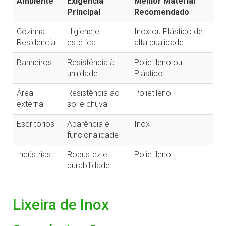
Ambiente
Exigência
Melhor Material
Principal
Recomendado
Cozinha
Higiene e
Inox ou Plástico de
Residencial
estética
alta qualidade
Banheiros
Resistência à
Polietileno ou
umidade
Plástico
Área
Resistência ao
Polietileno
externa
sol e chuva
Escritórios
Aparência e
Inox
funcionalidade
Indústrias
Robustez e
Polietileno
durabilidade
Lixeira de Inox