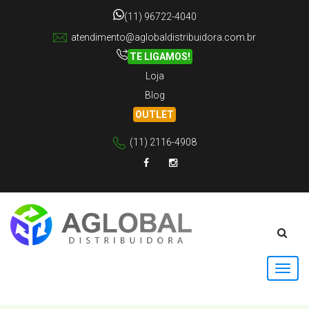
(11) 96722-4040
atendimento@aglobaldistribuidora.com.br
TE LIGAMOS!
Loja
Blog
OUTLET
(11) 2116-4908
Facebook
Instagram