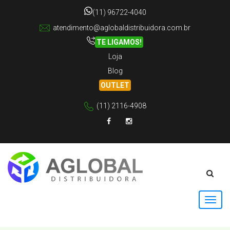
(11) 96722-4040
atendimento@aglobaldistribuidora.com.br
TE LIGAMOS!
Loja
Blog
OUTLET
(11) 2116-4908
Facebook
Instagram