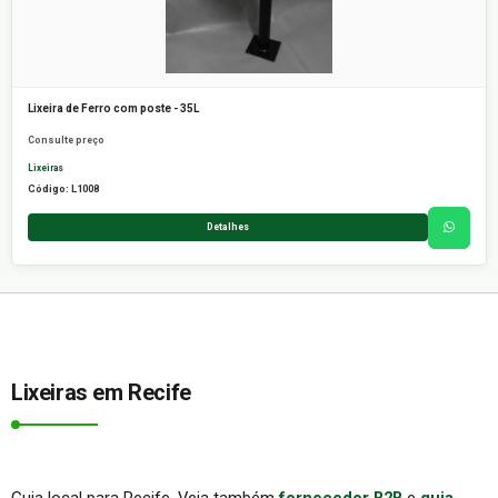
Lixeira de Ferro com poste - 35L
Consulte preço
Lixeiras
Código: L1008
Detalhes
Lixeiras em Recife
Guia local para Recife. Veja também
fornecedor B2B
e
guia