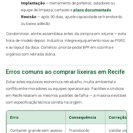
Implantação
— treinamento de porteiros, zeladores ou
equipe de limpeza; cartazes e
plano documentado
.
Revisão
— após 90 dias, ajuste capacidade se transbordo
ou baixa adesão.
Condomínios: alinhe assembleia antes da compra em volume — evita
troca de modelo depois. Indústria: integre equipamento novo ao PGRS
e ao layout da doca. Comércio: priorize pedal BPF em cozinha e
orgânico com retirada diária.
Erros comuns ao comprar lixeiras em Recife
Evitar estes equívocos economiza retrabalho, multa ambiental e
conflito entre moradores ou equipes operacionais. Facilities e síndicos
em Recife relatam os mesmos padrões de falha — a maioria é evitável
com especificação técnica correta na origem.
Erro
Consequência
Correção
Container grande sem acesso
Transbordo
Validar com