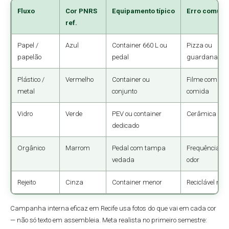
Fluxo
Cor PNRS
Equipamento típico
Erro comum
ref.
Papel /
Azul
Container 660 L ou
Pizza ou
papelão
pedal
guardanapo s
Plástico /
Vermelho
Container ou
Filme com res
metal
conjunto
comida
Vidro
Verde
PEV ou container
Cerâmica no v
dedicado
Orgânico
Marrom
Pedal com tampa
Frequência b
vedada
odor
Rejeito
Cinza
Container menor
Reciclável mi
Campanha interna eficaz em Recife usa fotos do que vai em cada cor
— não só texto em assembleia. Meta realista no primeiro semestre: