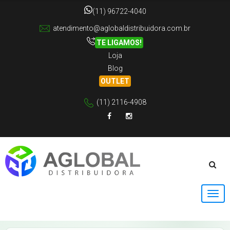
(11) 96722-4040
atendimento@aglobaldistribuidora.com.br
TE LIGAMOS!
Loja
Blog
OUTLET
(11) 2116-4908
Facebook
Instagram