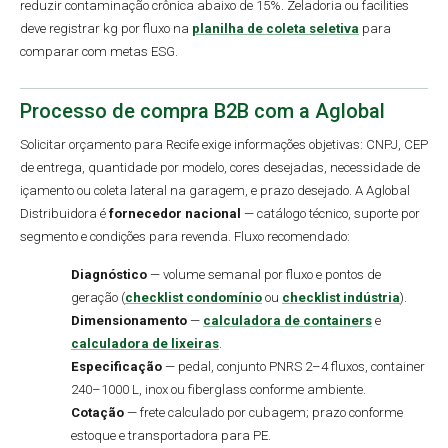
reduzir contaminação crônica abaixo de 15%. Zeladoria ou facilities
deve registrar kg por fluxo na
planilha de coleta seletiva
para
comparar com metas ESG.
Processo de compra B2B com a Aglobal
Solicitar orçamento para Recife exige informações objetivas: CNPJ, CEP
de entrega, quantidade por modelo, cores desejadas, necessidade de
içamento ou coleta lateral na garagem, e prazo desejado. A Aglobal
Distribuidora é
fornecedor nacional
— catálogo técnico, suporte por
segmento e condições para revenda. Fluxo recomendado:
Diagnóstico
— volume semanal por fluxo e pontos de
geração (
checklist condomínio
ou
checklist indústria
).
Dimensionamento
—
calculadora de containers
e
calculadora de lixeiras
.
Especificação
— pedal, conjunto PNRS 2–4 fluxos, container
240–1000 L, inox ou fiberglass conforme ambiente.
Cotação
— frete calculado por cubagem; prazo conforme
estoque e transportadora para PE.