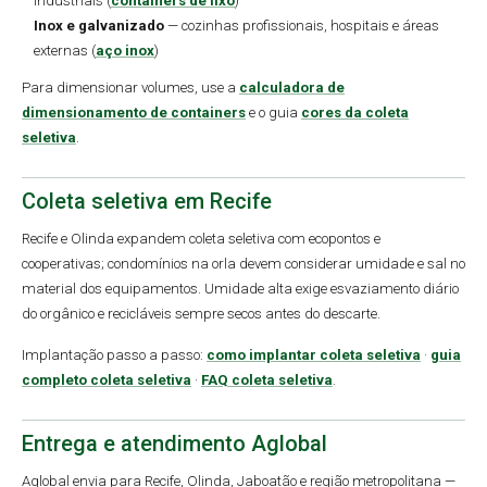
industriais (
containers de lixo
)
Inox e galvanizado
— cozinhas profissionais, hospitais e áreas
externas (
aço inox
)
Para dimensionar volumes, use a
calculadora de
dimensionamento de containers
e o guia
cores da coleta
seletiva
.
Coleta seletiva em Recife
Recife e Olinda expandem coleta seletiva com ecopontos e
cooperativas; condomínios na orla devem considerar umidade e sal no
material dos equipamentos. Umidade alta exige esvaziamento diário
do orgânico e recicláveis sempre secos antes do descarte.
Implantação passo a passo:
como implantar coleta seletiva
·
guia
completo coleta seletiva
·
FAQ coleta seletiva
.
Entrega e atendimento Aglobal
Aglobal envia para Recife, Olinda, Jaboatão e região metropolitana —