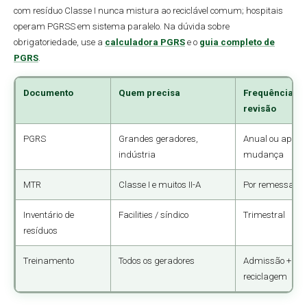
com resíduo Classe I nunca mistura ao reciclável comum; hospitais
operam PGRSS em sistema paralelo. Na dúvida sobre
obrigatoriedade, use a
calculadora PGRS
e o
guia completo de
PGRS
.
Documento
Quem precisa
Frequência de
revisão
PGRS
Grandes geradores,
Anual ou após
indústria
mudança
MTR
Classe I e muitos II-A
Por remessa
Inventário de
Facilities / síndico
Trimestral
resíduos
Treinamento
Todos os geradores
Admissão +
reciclagem