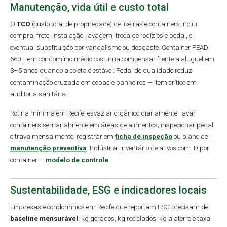
Manutenção, vida útil e custo total
O
TCO
(custo total de propriedade) de lixeiras e containers inclui
compra, frete, instalação, lavagem, troca de rodízios e pedal, e
eventual substituição por vandalismo ou desgaste. Container PEAD
660 L em condomínio médio costuma compensar frente a aluguel em
3–5 anos quando a coleta é estável. Pedal de qualidade reduz
contaminação cruzada em copas e banheiros — item crítico em
auditoria sanitária.
Rotina mínima em Recife: esvaziar orgânico diariamente; lavar
containers semanalmente em áreas de alimentos; inspecionar pedal
e trava mensalmente; registrar em
ficha de inspeção
ou plano de
manutenção preventiva
. Indústria: inventário de ativos com ID por
container —
modelo de controle
.
Sustentabilidade, ESG e indicadores locais
Empresas e condomínios em Recife que reportam ESG precisam de
baseline mensurável
: kg gerados, kg reciclados, kg a aterro e taxa