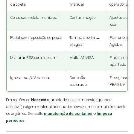
da coleta
manual
operador ante
Cores sem coleta municipal
Contaminação
Ajustar ao pl
local
Pedal sem reposição de peças
Tampa aberta →
Padronizar m
pragas
Aglobal
Misturar RSS com comum
Multa ANVISA
Fluxo hospital
apartado
Ignorar sal/UV na orla
Corrosão
Fiberglass, in
acelerada
PEAD UV
Em regiões do
Nordeste
, umidade, calor e maresia (quando
aplicável) exigem material adequado e esvaziamento mais frequente
do orgânico. Consulte
manutenção de container
e
limpeza
periódica
.