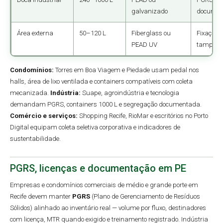
galvanizado
documen
Área externa
50–120 L
Fiberglass ou
Fixação e
PEAD UV
tampa
Condomínios:
Torres em Boa Viagem e Piedade usam pedal nos
halls, área de lixo ventilada e containers compatíveis com coleta
mecanizada.
Indústria:
Suape, agroindústria e tecnologia
demandam PGRS, containers 1000 L e segregação documentada.
Comércio e serviços:
Shopping Recife, RioMar e escritórios no Porto
Digital equipam coleta seletiva corporativa e indicadores de
sustentabilidade.
PGRS, licenças e documentação em PE
Empresas e condomínios comerciais de médio e grande porte em
Recife devem manter
PGRS
(Plano de Gerenciamento de Resíduos
Sólidos) alinhado ao inventário real — volume por fluxo, destinadores
com licença, MTR quando exigido e treinamento registrado. Indústria