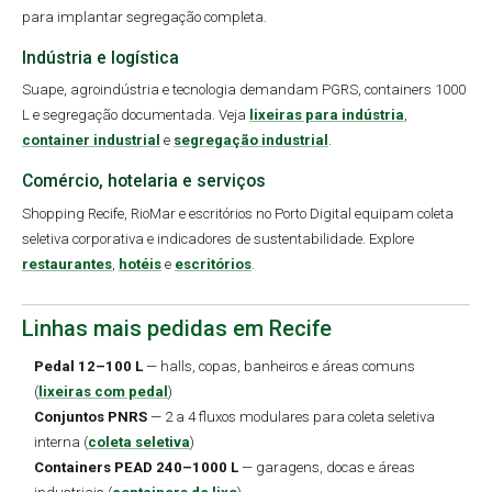
para implantar segregação completa.
Indústria e logística
Suape, agroindústria e tecnologia demandam PGRS, containers 1000
L e segregação documentada. Veja
lixeiras para indústria
,
container industrial
e
segregação industrial
.
Comércio, hotelaria e serviços
Shopping Recife, RioMar e escritórios no Porto Digital equipam coleta
seletiva corporativa e indicadores de sustentabilidade. Explore
restaurantes
,
hotéis
e
escritórios
.
Linhas mais pedidas em Recife
Pedal 12–100 L
— halls, copas, banheiros e áreas comuns
(
lixeiras com pedal
)
Conjuntos PNRS
— 2 a 4 fluxos modulares para coleta seletiva
interna (
coleta seletiva
)
Containers PEAD 240–1000 L
— garagens, docas e áreas