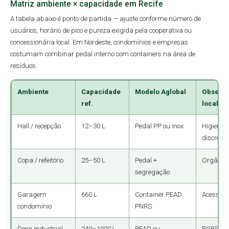
Matriz ambiente × capacidade em Recife
A tabela abaixo é ponto de partida — ajuste conforme número de
usuários, horário de pico e pureza exigida pela cooperativa ou
concessionária local. Em Nordeste, condomínios e empresas
costumam combinar pedal interno com containers na área de
resíduos.
Ambiente
Capacidade
Modelo Aglobal
Observ
ref.
local
Hall / recepção
12–30 L
Pedal PP ou inox
Higiene e
discreçã
Copa / refeitório
25–50 L
Pedal +
Orgânico
segregação
Garagem
660 L
Container PEAD
Acesso d
condomínio
PNRS
Doca industrial
240–1000 L
PEAD ou
PGRS