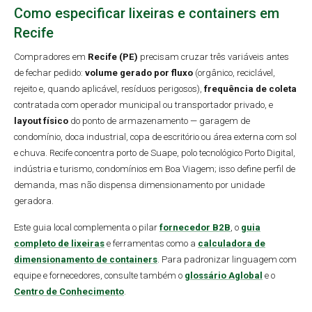
Como especificar lixeiras e containers em
Recife
Compradores em
Recife (PE)
precisam cruzar três variáveis antes
de fechar pedido:
volume gerado por fluxo
(orgânico, reciclável,
rejeito e, quando aplicável, resíduos perigosos),
frequência de coleta
contratada com operador municipal ou transportador privado, e
layout físico
do ponto de armazenamento — garagem de
condomínio, doca industrial, copa de escritório ou área externa com sol
e chuva. Recife concentra porto de Suape, polo tecnológico Porto Digital,
indústria e turismo, condomínios em Boa Viagem; isso define perfil de
demanda, mas não dispensa dimensionamento por unidade
geradora.
Este guia local complementa o pilar
fornecedor B2B
, o
guia
completo de lixeiras
e ferramentas como a
calculadora de
dimensionamento de containers
. Para padronizar linguagem com
equipe e fornecedores, consulte também o
glossário Aglobal
e o
Centro de Conhecimento
.