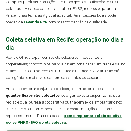
Compras públicas e licitações em PE exigem especificação técnica
detalhada — capacidade, material, cor PNRS, rodízios e garantia.
Anexe fichas técnicas Aglobal ao edital. Revendedores locais podem
operar via
revenda B2B
com mesmo padrão de qualidade.
Coleta seletiva em Recife: operação no dia a
dia
Recife e Olinda expandem coleta seletiva com ecopontos e
cooperativas; condomínios na orla devem considerar umidade e sal no
material dos equipamentos. Umidade alta exige esvaziamento diário
do orgânico e recicláveis sempre secos antes do descarte.
Antes de comprar conjuntos coloridos, confirme com operador local
quantos fluxos são coletados
, se orgânico está disponível na sua
região e qual pureza a cooperativa ou triagem exige. Implantar cinco
cores sem coleta correspondente gera contaminação, odor e custo de
reprocessamento. Passo a passo:
como implantar coleta seletiva
·
cores PNRS
·
FAQ coleta seletiva
.