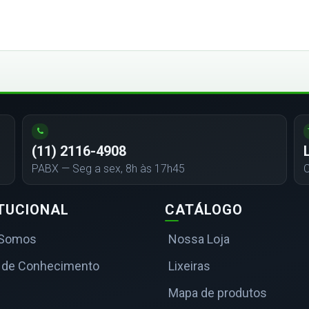
(11) 2116-4908
PABX — Seg a sex, 8h às 17h45
C
ITUCIONAL
CATÁLOGO
Somos
Nossa Loja
 de Conhecimento
Lixeiras
Mapa de produtos