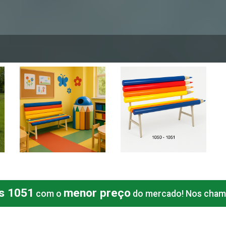
1
Banco Infantil Lápis
Banco Infantil Lápis
1051
1051
Informações
Informações
is 1051
menor preço
com o
do mercado! Nos cha