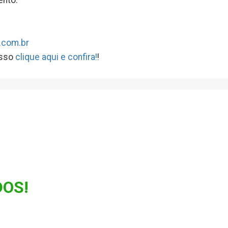
ento:
.com.br
isso
clique aqui e confira!
!
OS!