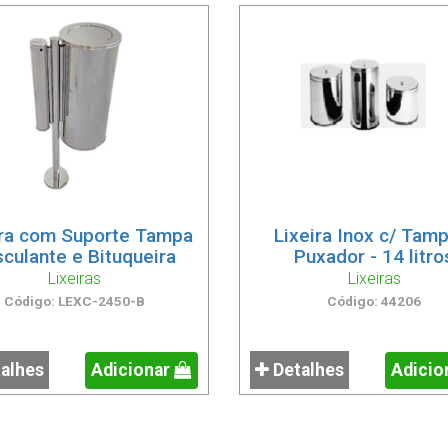
ira com Suporte Tampa
Lixeira Inox c/ Tam
culante e Bituqueira
Puxador - 14 litro
Lixeiras
Lixeiras
Código: LEXC-2450-B
Código: 44206
alhes
Adicionar
Detalhes
Adicio