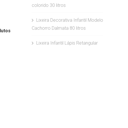
colorido 30 litros
Lixeira Decorativa Infantil Modelo
Cachorro Dalmata 80 litros
dutos
Lixeira Infantil Lápis Retangular
Lixeira Decorativa Infantil Modelo
Sapo 80 litros
Lixeira Decorativa Infantil
Formato Lápis 55 litros
Lixeira Infantil Palhaço corpo de
lápis
Lixeira Infantil Formato Lápis