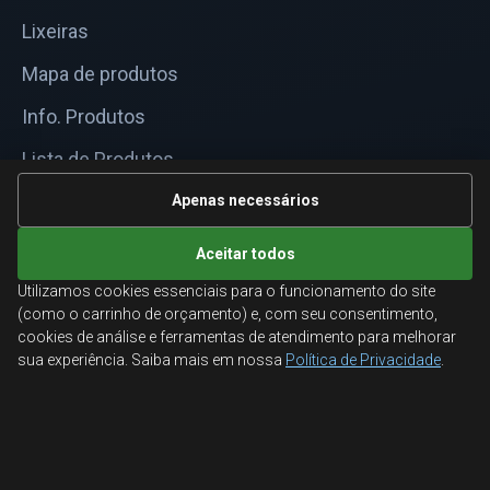
Lixeiras
Mapa de produtos
Info. Produtos
Lista de Produtos
Informações Técnicas
Apenas necessários
Mapa do site
Aceitar todos
Utilizamos cookies essenciais para o funcionamento do site
ATENDIMENTO
(como o carrinho de orçamento) e, com seu consentimento,
cookies de análise e ferramentas de atendimento para melhorar
Orçamentos corporativos, condições para empresas
sua experiência. Saiba mais em nossa
Política de Privacidade
.
e suporte especializado.
Ligamos para você
Fale conosco