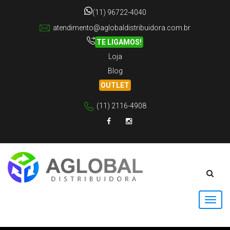
(11) 96722-4040
atendimento@aglobaldistribuidora.com.br
TE LIGAMOS!
Loja
Blog
OUTLET
(11) 2116-4908
Facebook
Instagram