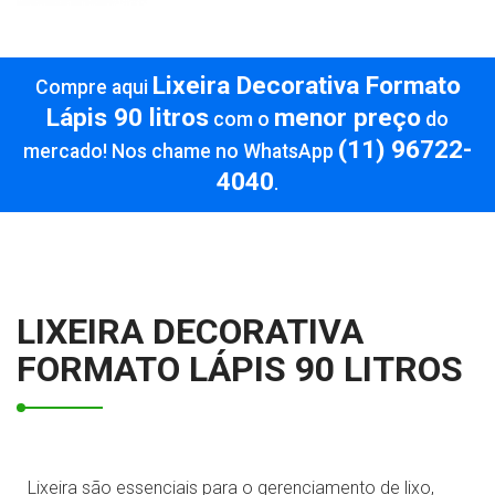
Lápis 90
litros
Informações
Lixeira Decorativa Formato
Compre aqui
Lápis 90 litros
menor preço
com o
do
(11) 96722-
mercado! Nos chame no WhatsApp
4040
.
LIXEIRA DECORATIVA
FORMATO LÁPIS 90 LITROS
Lixeira são essenciais para o gerenciamento de lixo,