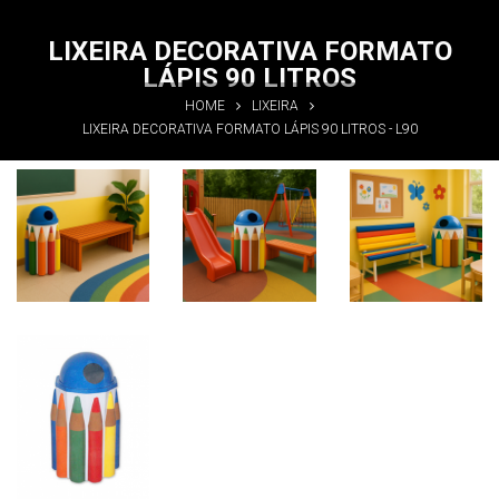
LIXEIRA DECORATIVA FORMATO
LÁPIS 90 LITROS
HOME
LIXEIRA
LIXEIRA DECORATIVA FORMATO LÁPIS 90 LITROS - L90
Lixeira
Lixeira
Lixeira
Decorativa
Decorativa
Decorativa
Formato
Formato
Formato
Lápis 90
Lápis 90
Lápis 90
litros
litros
litros
Informações
Informações
Informações
Lixeira
Decorativa
Formato