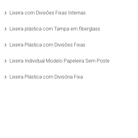
Lixeira com Divisões Fixas Internas
Lixeira plástica com Tampa em fiberglass
Lixeira Plástica com Divisões Fixas
Lixeira Individual Modelo Papeleira Sem Poste
Lixeira Plástica com Divisória Fixa
Lixeira com Divisões Fixas em Fiberglass
Lixeira Seletiva com divisórias móveis em
Rotomoldagem 50 litros
Lixeira Individual c/ Balde interno 5,5 L