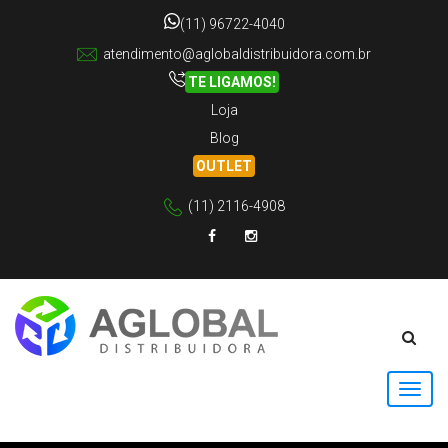
(11) 96722-4040
atendimento@aglobaldistribuidora.com.br
TE LIGAMOS!
Loja
Blog
OUTLET
(11) 2116-4908
Facebook
Instagram