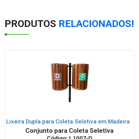
Lixeiras para Coleta Seletiva modelo papeleira 50 litros
PRODUTOS
RELACIONADOS!
Conjunto de Lixeiras para coleta seletiva com Suporte
100 litros
Lixeira Quadrada c/ Divisões - 120L
Conjunto de lixeiras tampa vazada com base do chão
100 litros cada
Conjuto de 2 Lixeiras Tampa Vai Vem com Suporte
Lixeiras para Coleta Seletiva com suporte 52 litros
Lixeira Dupla para Coleta Seletiva em Madeira
Lixeiras para Coleta Seletiva com suporte 65 litros
Conjunto para Coleta Seletiva
Código: L1007-D