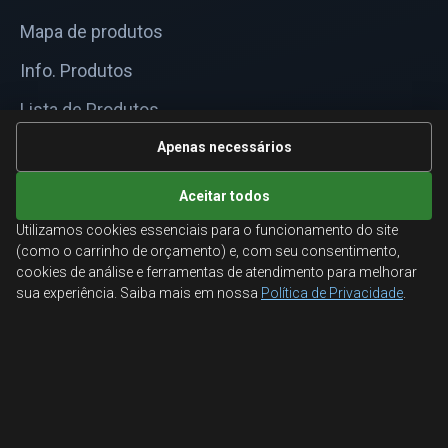
Mapa de produtos
Info. Produtos
Lista de Produtos
Informações Técnicas
Apenas necessários
Mapa do site
Aceitar todos
Utilizamos cookies essenciais para o funcionamento do site
ATENDIMENTO
(como o carrinho de orçamento) e, com seu consentimento,
cookies de análise e ferramentas de atendimento para melhorar
Orçamentos corporativos, condições para empresas
sua experiência. Saiba mais em nossa
Política de Privacidade
.
e suporte especializado.
Ligamos para você
Fale conosco