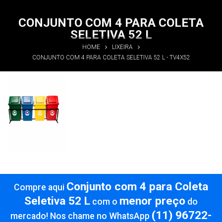
CONJUNTO COM 4 PARA COLETA
SELETIVA 52 L
HOME
LIXEIRA
CONJUNTO COM 4 PARA COLETA SELETIVA 52 L - TV4X52
Conjunto com
4 para Coleta
Seletiva 52 L
Informações
Conjunto com 4 para Coleta
Compre aqui
Seletiva 52 L
menor preço
com o
do
(11) 96722-
mercado! Nos chame no WhatsApp