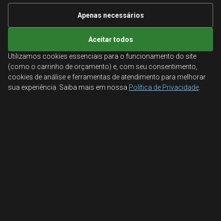
Informações Técnicas
Apenas necessários
Mapa do site
Aceitar todos
Utilizamos cookies essenciais para o funcionamento do site
ATENDIMENTO
(como o carrinho de orçamento) e, com seu consentimento,
cookies de análise e ferramentas de atendimento para melhorar
Orçamentos corporativos, condições para empresas
sua experiência. Saiba mais em nossa
Política de Privacidade
.
e suporte especializado.
Ligamos para você
Fale conosco
© 2026 Aglobal Distribuidora. Todos os direitos reservados.