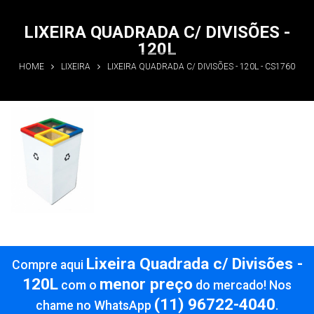
LIXEIRA QUADRADA C/ DIVISÕES -
120L
HOME
LIXEIRA
LIXEIRA QUADRADA C/ DIVISÕES - 120L - CS1760
Lixeira
Quadrada c/
Divisões -
120L
Informações
Lixeira Quadrada c/ Divisões -
Compre aqui
120L
menor preço
com o
do mercado! Nos
(11) 96722-4040
chame no WhatsApp
.