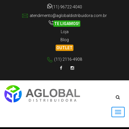
(11) 96722-4040
atendimento@aglobaldistribuidora.com.br
TE LIGAMOS!
Loja
Blog
OUTLET
(11) 2116-4908
Facebook
Instagram