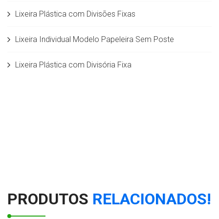
Lixeira Plástica com Divisões Fixas
Lixeira Individual Modelo Papeleira Sem Poste
Lixeira Plástica com Divisória Fixa
Lixeira com Divisões Fixas em Fiberglass
Lixeira Seletiva com divisórias móveis em
Rotomoldagem 50 litros
Lixeira Individual c/ Balde interno 5,5 L
Lixeiras para Coleta Seletiva modelo papeleira 50 litros
PRODUTOS
RELACIONADOS!
Conjunto de Lixeiras para coleta seletiva com Suporte