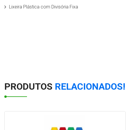
Lixeira Plástica com Divisória Fixa
Lixeira com Divisões Fixas em Fiberglass
Lixeira Seletiva com divisórias móveis em
Rotomoldagem 50 litros
Lixeira Individual c/ Balde interno 5,5 L
Lixeiras para Coleta Seletiva modelo papeleira 50 litros
PRODUTOS
RELACIONADOS!
Conjunto de Lixeiras para coleta seletiva com Suporte
100 litros
Lixeira Quadrada c/ Divisões - 120L
Conjunto de lixeiras tampa vazada com base do chão