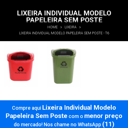
LIXEIRA INDIVIDUAL MODELO
PAPELEIRA SEM POSTE
HOME
LIXEIRA
LIXEIRA INDIVIDUAL MODELO PAPELEIRA SEM POSTE - T6
Lixeira
Lixeira
Individual
Individual
Modelo
Modelo
Papeleira
Papeleira
Sem Poste
Sem Poste
Informações
Informações
Lixeira Individual Modelo
Compre aqui
Papeleira Sem Poste
menor preço
com o
(11)
do mercado! Nos chame no WhatsApp