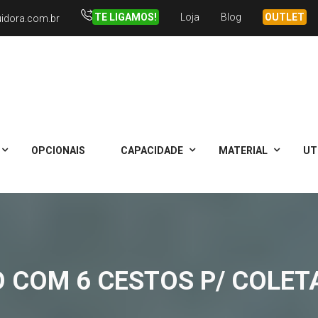
TE LIGAMOS!
Loja
Blog
OUTLET
uidora.com.br
OPCIONAIS
CAPACIDADE
MATERIAL
UT
 COM 6 CESTOS P/ COLETA