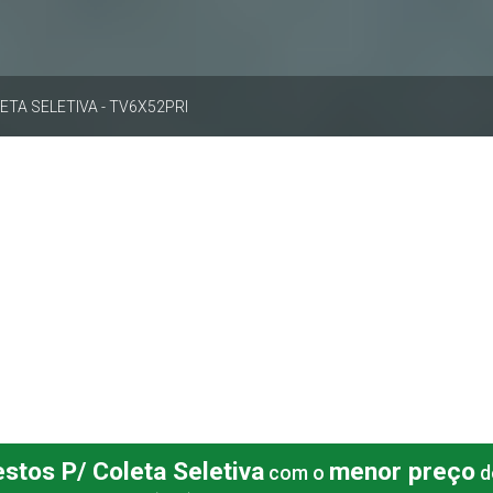
TA SELETIVA - TV6X52PRI
stos P/ Coleta Seletiva
menor preço
com o
d