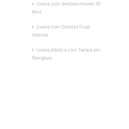
Lixeira com divisões móveis 30
litros
Lixeira com Divisões Fixas
Internas
Lixeira plástica com Tampa em
fiberglass
Lixeira Plástica com Divisões
Fixas
Lixeira Individual Modelo
Papeleira Sem Poste
Lixeira Plástica com Divisória
Fixa