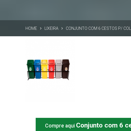
HOME
LIXEIRA
CONJUNTO COM 6 CESTOS P/ COLE
Conjunto com 6 cestos
P/ Coleta Seletiva
Informações
Conjunto com 6 ce
Compre aqui