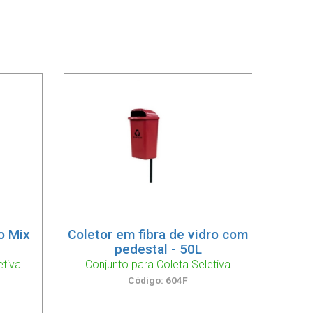
Lixeiras para Coleta Seletiva
com suporte 92 litros
Lixeiras para Coleta Seletiva
tampa vai vem 25 litros
o Mix
Coletor em fibra de vidro com
pedestal - 50L
etiva
Conjunto para Coleta Seletiva
Código: 604F