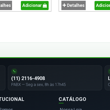
alhes
Adicionar
Detalhes
Adicio
(11) 2116-4908
PABX — Seg a sex, 8h às 17h45
C
ITUCIONAL
CATÁLOGO
Somos
Nossa Loja