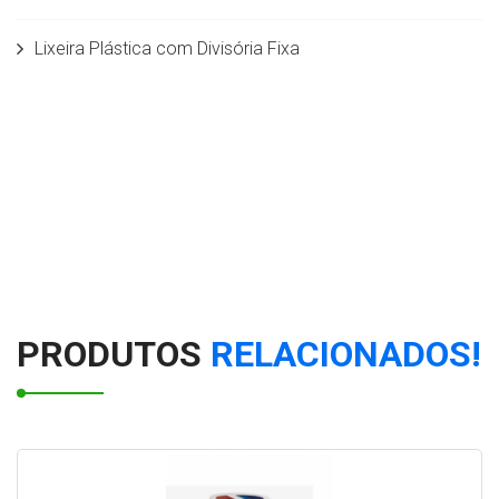
Lixeira Plástica com Divisória Fixa
Lixeira com Divisões Fixas em Fiberglass
Lixeira Seletiva com divisórias móveis em
Rotomoldagem 50 litros
Lixeira Individual c/ Balde interno 5,5 L
Lixeiras para Coleta Seletiva modelo papeleira 50 litros
PRODUTOS
RELACIONADOS!
Conjunto de Lixeiras para coleta seletiva com Suporte
100 litros
Lixeira Quadrada c/ Divisões - 120L