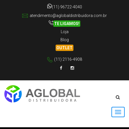
(11) 96722-4040
atendimento@aglobaldistribuidora.com.br
TE LIGAMOS!
Loja
Blog
OUTLET
(11) 2116-4908
Facebook
Instagram