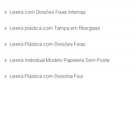
Lixeira com Divisões Fixas Internas
Lixeira plástica com Tampa em fiberglass
Lixeira Plástica com Divisões Fixas
Lixeira Individual Modelo Papeleira Sem Poste
Lixeira Plástica com Divisória Fixa
Lixeira com Divisões Fixas em Fiberglass
Lixeira Seletiva com divisórias móveis em
Rotomoldagem 50 litros
Lixeira Individual c/ Balde interno 5,5 L