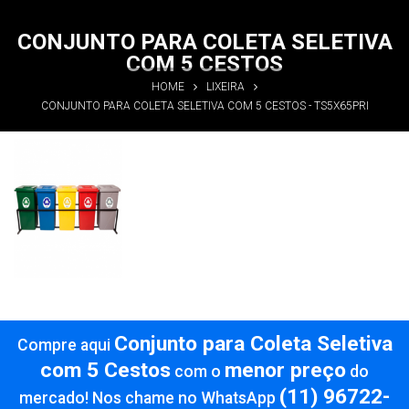
CONJUNTO PARA COLETA SELETIVA
COM 5 CESTOS
HOME
LIXEIRA
CONJUNTO PARA COLETA SELETIVA COM 5 CESTOS - TS5X65PRI
Conjunto para
Coleta
Seletiva com
5 Cestos
Informações
Conjunto para Coleta Seletiva
Compre aqui
com 5 Cestos
menor preço
com o
do
(11) 96722-
mercado! Nos chame no WhatsApp