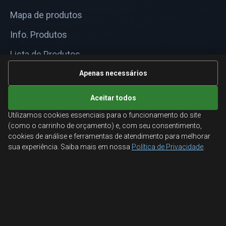
Mapa de produtos
Info. Produtos
Lista de Produtos
Informações Técnicas
Apenas necessários
Mapa do site
Aceitar todos
Utilizamos cookies essenciais para o funcionamento do site
ATENDIMENTO
(como o carrinho de orçamento) e, com seu consentimento,
cookies de análise e ferramentas de atendimento para melhorar
Orçamentos corporativos, condições para empresas
sua experiência. Saiba mais em nossa
Política de Privacidade
.
e suporte especializado.
Ligamos para você
Fale conosco