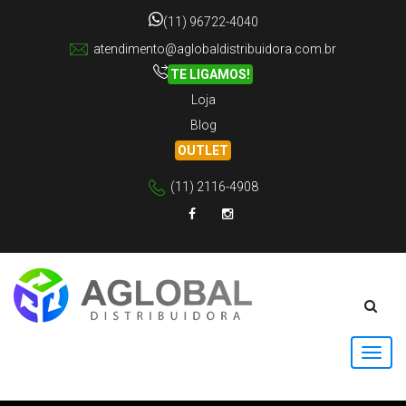
(11) 96722-4040
atendimento@aglobaldistribuidora.com.br
TE LIGAMOS!
Loja
Blog
OUTLET
(11) 2116-4908
Facebook
Instagram