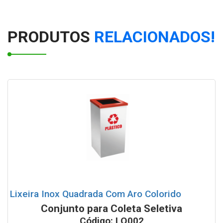
Lixeiras para Coleta Seletiva modelo papeleira 50 litros
PRODUTOS
RELACIONADOS!
Conjunto de Lixeiras para coleta seletiva com Suporte
100 litros
Lixeira Quadrada c/ Divisões - 120L
Conjunto de lixeiras tampa vazada com base do chão
100 litros cada
Conjuto de 2 Lixeiras Tampa Vai Vem com Suporte
Lixeiras para Coleta Seletiva com suporte 52 litros
Lixeira Inox Quadrada Com Aro Colorido
Lixeiras para Coleta Seletiva com suporte 65 litros
Conjunto para Coleta Seletiva
Código: LQ002