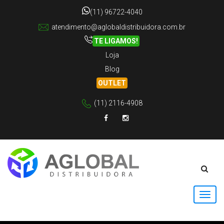
(11) 96722-4040
atendimento@aglobaldistribuidora.com.br
TE LIGAMOS!
Loja
Blog
OUTLET
(11) 2116-4908
Facebook
Instagram