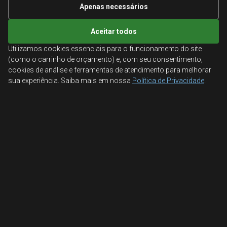
Informações Técnicas
Apenas necessários
Mapa do site
Aceitar todos
Utilizamos cookies essenciais para o funcionamento do site
ATENDIMENTO
(como o carrinho de orçamento) e, com seu consentimento,
cookies de análise e ferramentas de atendimento para melhorar
Orçamentos corporativos, condições para empresas
sua experiência. Saiba mais em nossa
Política de Privacidade
.
e suporte especializado.
Ligamos para você
Fale conosco
© 2026 Aglobal Distribuidora. Todos os direitos reservados.