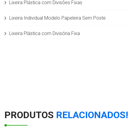
Lixeira Plástica com Divisões Fixas
Lixeira Individual Modelo Papeleira Sem Poste
Lixeira Plástica com Divisória Fixa
Lixeira com Divisões Fixas em Fiberglass
Lixeira Seletiva com divisórias móveis em
Rotomoldagem 50 litros
Lixeira Individual c/ Balde interno 5,5 L
Lixeiras para Coleta Seletiva modelo papeleira 50 litros
PRODUTOS
RELACIONADOS!
Conjunto de Lixeiras para coleta seletiva com Suporte
100 litros