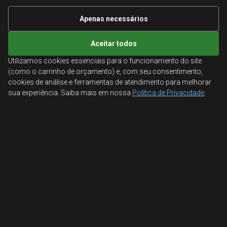
Informações Técnicas
Apenas necessários
Mapa do site
Aceitar todos
Utilizamos cookies essenciais para o funcionamento do site
ATENDIMENTO
(como o carrinho de orçamento) e, com seu consentimento,
cookies de análise e ferramentas de atendimento para melhorar
Orçamentos corporativos, condições para empresas
sua experiência. Saiba mais em nossa
Política de Privacidade
.
e suporte especializado.
Ligamos para você
Fale conosco
© 2026 Aglobal Distribuidora. Todos os direitos reservados.