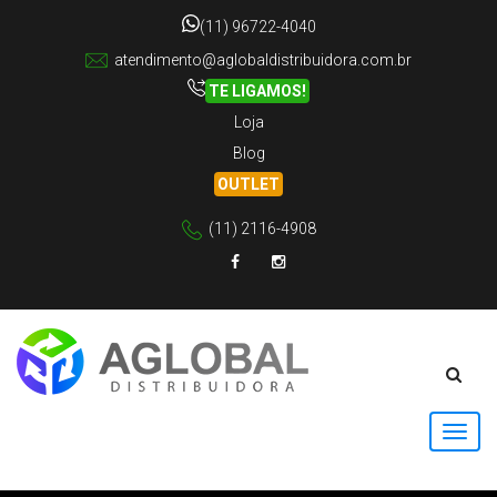
(11) 96722-4040
atendimento@aglobaldistribuidora.com.br
TE LIGAMOS!
Loja
Blog
OUTLET
(11) 2116-4908
Facebook
Instagram