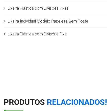
Lixeira Plástica com Divisões Fixas
Lixeira Individual Modelo Papeleira Sem Poste
Lixeira Plástica com Divisória Fixa
Lixeira com Divisões Fixas em Fiberglass
Lixeira Seletiva com divisórias móveis em
Rotomoldagem 50 litros
Lixeira Individual c/ Balde interno 5,5 L
Lixeiras para Coleta Seletiva modelo papeleira 50 litros
PRODUTOS
RELACIONADOS!
Conjunto de Lixeiras para coleta seletiva com Suporte