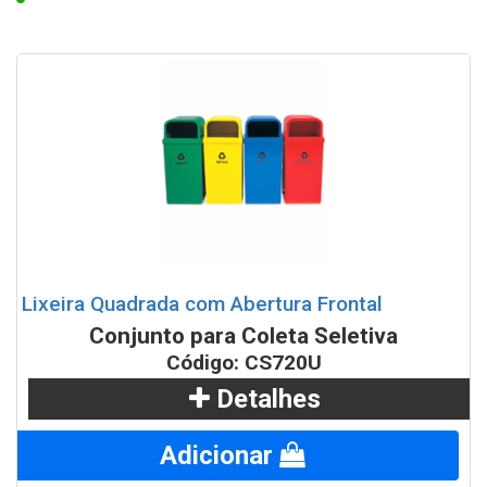
100 litros
Lixeira Quadrada c/ Divisões - 120L
Conjunto de lixeiras tampa vazada com base do chão
100 litros cada
Conjuto de 2 Lixeiras Tampa Vai Vem com Suporte
Lixeiras para Coleta Seletiva com suporte 52 litros
Lixeira Quadrada com Abertura Frontal
Lixeiras para Coleta Seletiva com suporte 65 litros
Conjunto para Coleta Seletiva
Código: CS720U
Lixeiras para Coleta Seletiva com suporte 92 litros
Detalhes
Lixeiras para Coleta Seletiva tampa vai vem 25 litros
Adicionar