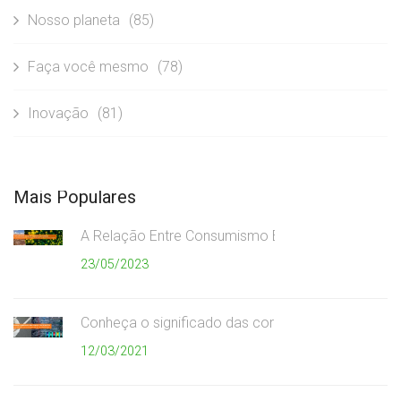
Nosso planeta
(85)
Faça você mesmo
(78)
Inovação
(81)
Mais Populares
A Relação Entre Consumismo Exagerado e Meio A
23/05/2023
Conheça o significado das cores da coleta seletiv
12/03/2021