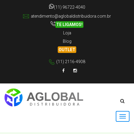
(11) 96722-4040
atendimento@aglobaldistribuidora.com.br
TE LIGAMOS!
Loja
Blog
OUTLET
(11) 2116-4908
Facebook
Instagram