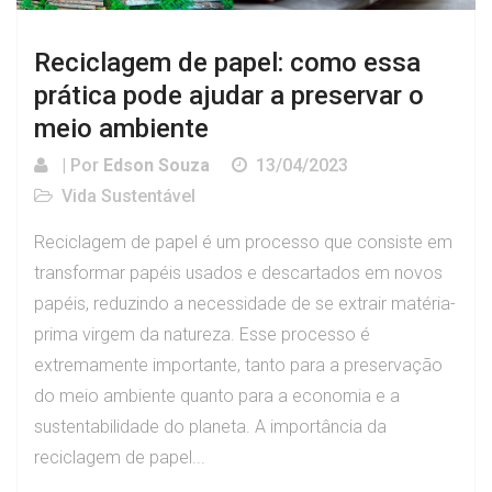
Reciclagem de papel: como essa
prática pode ajudar a preservar o
meio ambiente
| Por
Edson Souza
13/04/2023
Vida Sustentável
Reciclagem de papel é um processo que consiste em
transformar papéis usados e descartados em novos
papéis, reduzindo a necessidade de se extrair matéria-
prima virgem da natureza. Esse processo é
extremamente importante, tanto para a preservação
do meio ambiente quanto para a economia e a
sustentabilidade do planeta. A importância da
reciclagem de papel...