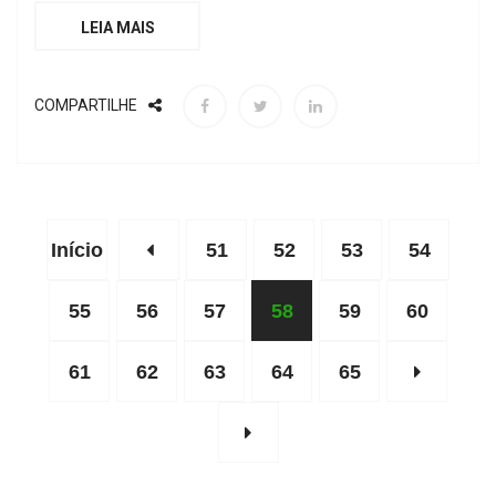
LEIA MAIS
COMPARTILHE
Início
51
52
53
54
55
56
57
58
59
60
61
62
63
64
65