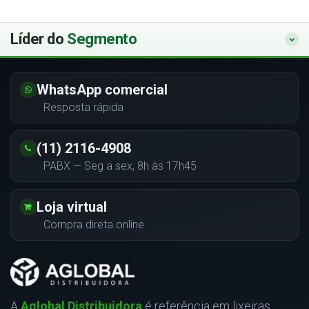
Líder do
Segmento
WhatsApp comercial
Resposta rápida
(11) 2116-4908
PABX — Seg a sex, 8h às 17h45
Loja virtual
Compra direta online
A
Aglobal Distribuidora
é referência em lixeiras,