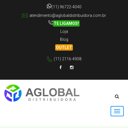
(11) 96722-4040
atendimento@aglobaldistribuidora.com.br
TE LIGAMOS!
Loja
Blog
OUTLET
(11) 2116-4908
Facebook
Instagram