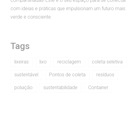
compartilhadas! Este é o seu espaço para se conectar
com ideias e práticas que impulsionam um futuro mais
verde e consciente.
Tags
lixeiras
lixo
reciclagem
coleta seletiva
sustentável
Pontos de coleta
resíduos
poluição
sustentabilidade
Container