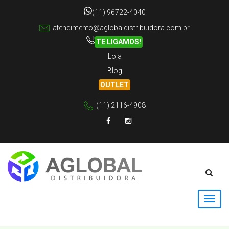
(11) 96722-4040
atendimento@aglobaldistribuidora.com.br
TE LIGAMOS!
Loja
Blog
OUTLET
(11) 2116-4908
Facebook
Instagram