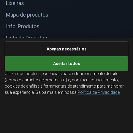
Lixeiras
Mapa de produtos
Info. Produtos
Lista de Produtos
Informações Técnicas
Apenas necessários
Mapa do site
Aceitar todos
Utilizamos cookies essenciais para o funcionamento do site
ATENDIMENTO
(como o carrinho de orçamento) e, com seu consentimento,
cookies de análise e ferramentas de atendimento para melhorar
Orçamentos corporativos, condições para empresas
sua experiência. Saiba mais em nossa
Política de Privacidade
.
e suporte especializado.
Ligamos para você
Fale conosco