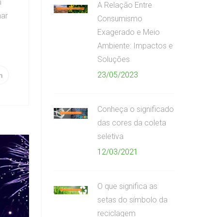
m
A Relação Entre
nar
Consumismo
Exagerado e Meio
Ambiente: Impactos e
Soluções
23/05/2023
Conheça o significado
das cores da coleta
seletiva
12/03/2021
O que significa as
setas do símbolo da
reciclagem