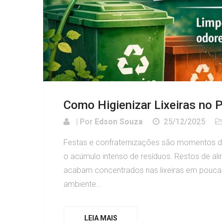
Como Higienizar Lixeiras no 
| Por
Edson Souza
25/12/2025
Festas e confraternizações são momentos de
o acúmulo intenso de resíduos. Restos de al
acabam concentrados nas lixeiras em poucas
ambiente...
LEIA MAIS