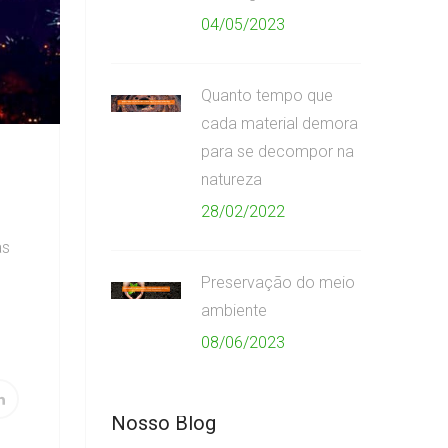
04/05/2023
Quanto tempo que
cada material demora
para se decompor na
natureza
28/02/2022
as
s
Preservação do meio
ambiente
08/06/2023
Nosso Blog