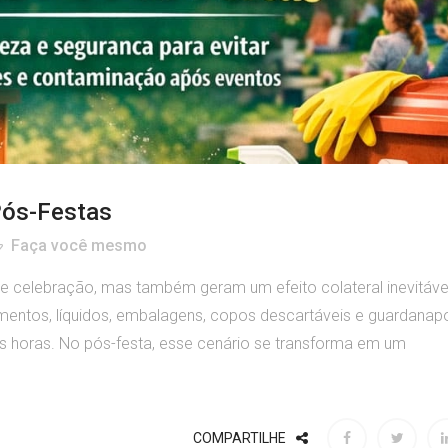
Pós-Festas
Faça você mesmo
 celebração, mas também geram um efeito colateral inevitável
imentos, líquidos, embalagens, copos descartáveis e guardanap
 horas. No pós-festa, esse cenário se transforma em um
COMPARTILHE