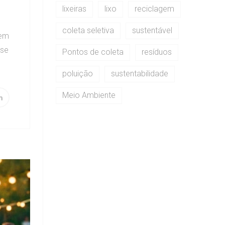
lixeiras
lixo
reciclagem
coleta seletiva
sustentável
tem
sse
Pontos de coleta
resíduos
poluição
sustentabilidade
Meio Ambiente