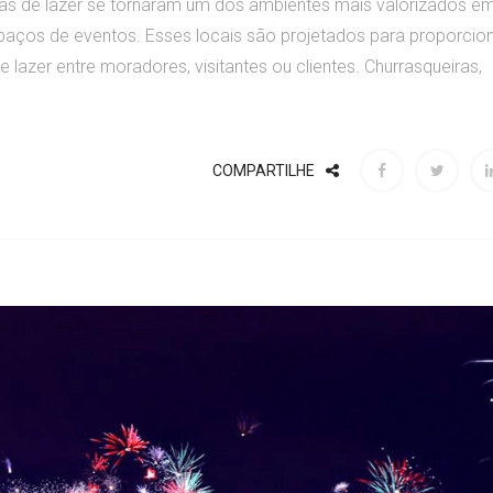
as de lazer se tornaram um dos ambientes mais valorizados e
spaços de eventos. Esses locais são projetados para proporcio
lazer entre moradores, visitantes ou clientes. Churrasqueiras,
COMPARTILHE