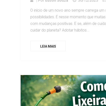
| Por
Edson Souza
30/12/2025
O início de um novo ano sempre carrega um
possibilidades. É nesse momento que muit
com mudanças positivas. E se, além de cuida
cuidar do planeta? Adotar hábitos...
LEIA MAIS