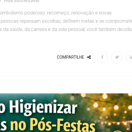
Vida Sustentável
 simbolismo poderoso: recomeço, renovação e novas
as pessoas repensam escolhas, definem metas e se comprome
r da saúde, da carreira e da vida pessoal, você também decidi
COMPARTILHE