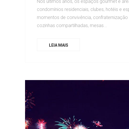
Nos últimos anos, os espaços gourmet e áre
condomínios residenciais, clubes, hotéis e e
momentos de convivência, confraternização e 
cozinhas compartilhadas, mesas...
LEIA MAIS