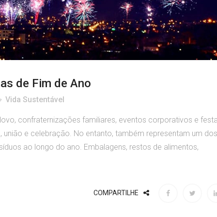
tas de Fim de Ano
Vida Sustentável
vo, confraternizações familiares, eventos corporativos e fest
 união e celebração. No entanto, também representam um do
íduos ao longo do ano. Embalagens, restos de alimentos,
COMPARTILHE