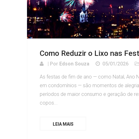
Como Reduzir o Lixo nas Fes
| Por
Edson Souza
05/01/2026
As festas de fim de ano — como Natal, Ano No
em condomínios — são momentos de alegria,
períodos de maior consumo e geração de res
copos...
LEIA MAIS