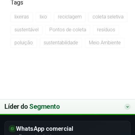
Tags
lixeiras
lixo
reciclagem
coleta seletiva
sustentável
Pontos de coleta
resíduos
poluição
sustentabilidade
Meio Ambiente
Líder do
Segmento
WhatsApp comercial