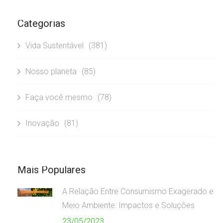
Categorias
Vida Sustentável
(381)
Nosso planeta
(85)
Faça você mesmo
(78)
Inovação
(81)
Mais Populares
A Relação Entre Consumismo Exagerado e
Meio Ambiente: Impactos e Soluções
23/05/2023