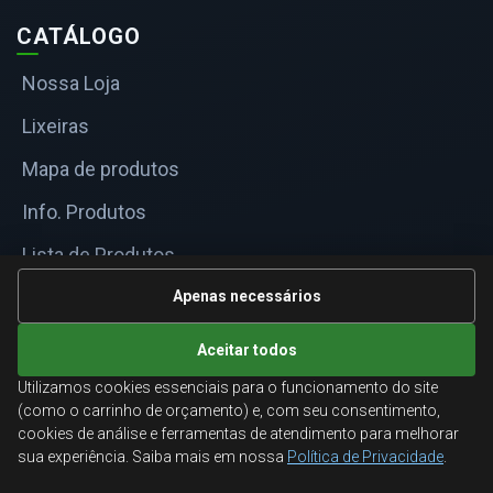
CATÁLOGO
Nossa Loja
Lixeiras
Mapa de produtos
Info. Produtos
Lista de Produtos
Informações Técnicas
Apenas necessários
Mapa do site
Aceitar todos
Utilizamos cookies essenciais para o funcionamento do site
ATENDIMENTO
(como o carrinho de orçamento) e, com seu consentimento,
cookies de análise e ferramentas de atendimento para melhorar
Orçamentos corporativos, condições para empresas
sua experiência. Saiba mais em nossa
Política de Privacidade
.
e suporte especializado.