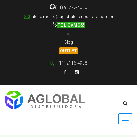
(11) 96722-4040
atendimento@aglobaldistribuidora.com.br
TE LIGAMOS!
Loja
Blog
OUTLET
(11) 2116-4908
Facebook
Instagram