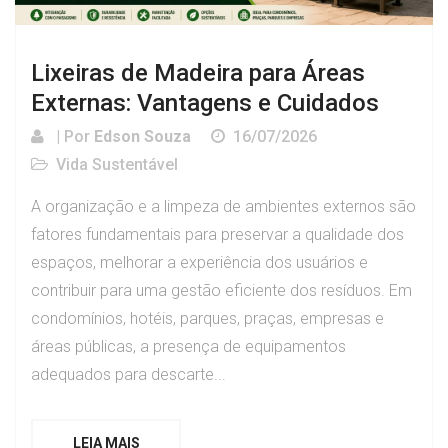
Lixeiras de Madeira para Áreas
Externas: Vantagens e Cuidados
| Por
Edson Souza
16/07/2026
Vida Sustentável
A organização e a limpeza de ambientes externos são
fatores fundamentais para preservar a qualidade dos
espaços, melhorar a experiência dos usuários e
contribuir para uma gestão eficiente dos resíduos. Em
condomínios, hotéis, parques, praças, empresas e
áreas públicas, a presença de equipamentos
adequados para descarte...
LEIA MAIS