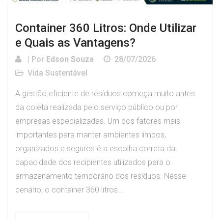
Container 360 Litros: Onde Utilizar
e Quais as Vantagens?
| Por
Edson Souza
28/07/2026
Vida Sustentável
A gestão eficiente de resíduos começa muito antes
da coleta realizada pelo serviço público ou por
empresas especializadas. Um dos fatores mais
importantes para manter ambientes limpos,
organizados e seguros é a escolha correta da
capacidade dos recipientes utilizados para o
armazenamento temporário dos resíduos. Nesse
cenário, o container 360 litros...