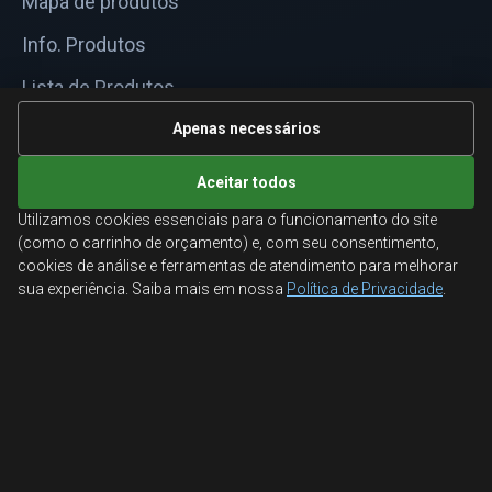
Mapa de produtos
Info. Produtos
Lista de Produtos
Informações Técnicas
Apenas necessários
Mapa do site
Aceitar todos
Utilizamos cookies essenciais para o funcionamento do site
ATENDIMENTO
(como o carrinho de orçamento) e, com seu consentimento,
cookies de análise e ferramentas de atendimento para melhorar
Orçamentos corporativos, condições para empresas
sua experiência. Saiba mais em nossa
Política de Privacidade
.
e suporte especializado.
Ligamos para você
Fale conosco