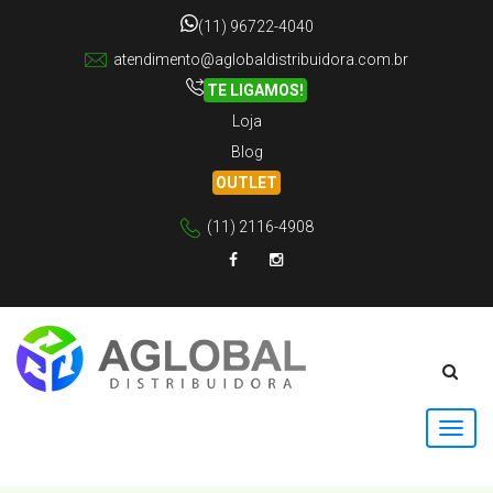
(11) 96722-4040
atendimento@aglobaldistribuidora.com.br
TE LIGAMOS!
Loja
Blog
OUTLET
(11) 2116-4908
Facebook
Instagram