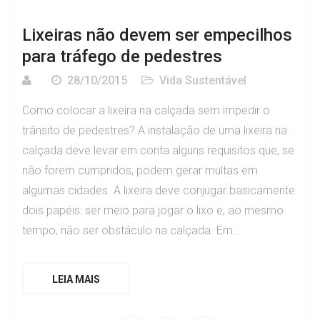
Lixeiras não devem ser empecilhos
para tráfego de pedestres
28/10/2015
Vida Sustentável
Como colocar a lixeira na calçada sem impedir o
trânsito de pedestres? A instalação de uma lixeira na
calçada deve levar em conta alguns requisitos que, se
não forem cumpridos, podem gerar multas em
algumas cidades. A lixeira deve conjugar basicamente
dois papéis: ser meio para jogar o lixo e, ao mesmo
tempo, não ser obstáculo na calçada. Em...
LEIA MAIS