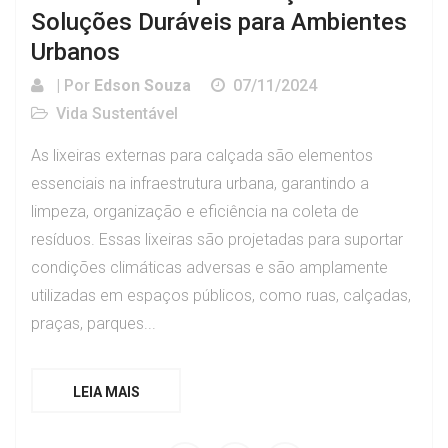
Soluções Duráveis para Ambientes
Urbanos
| Por
Edson Souza
07/11/2024
Vida Sustentável
As lixeiras externas para calçada são elementos
essenciais na infraestrutura urbana, garantindo a
limpeza, organização e eficiência na coleta de
resíduos. Essas lixeiras são projetadas para suportar
condições climáticas adversas e são amplamente
utilizadas em espaços públicos, como ruas, calçadas,
praças, parques...
LEIA MAIS