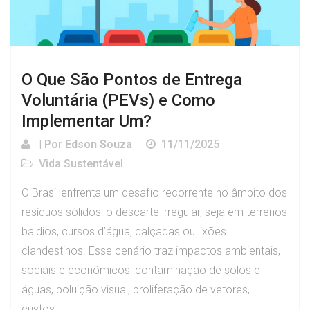
O Que São Pontos de Entrega
Voluntária (PEVs) e Como
Implementar Um?
| Por
Edson Souza
11/11/2025
Vida Sustentável
O Brasil enfrenta um desafio recorrente no âmbito dos
resíduos sólidos: o descarte irregular, seja em terrenos
baldios, cursos d’água, calçadas ou lixões
clandestinos. Esse cenário traz impactos ambientais,
sociais e econômicos: contaminação de solos e
águas, poluição visual, proliferação de vetores,
custos...