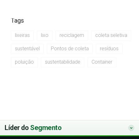
Tags
lixeiras
lixo
reciclagem
coleta seletiva
sustentável
Pontos de coleta
resíduos
poluição
sustentabilidade
Container
Líder do
Segmento