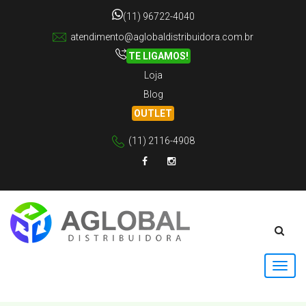
(11) 96722-4040
atendimento@aglobaldistribuidora.com.br
TE LIGAMOS!
Loja
Blog
OUTLET
(11) 2116-4908
Facebook
Instagram