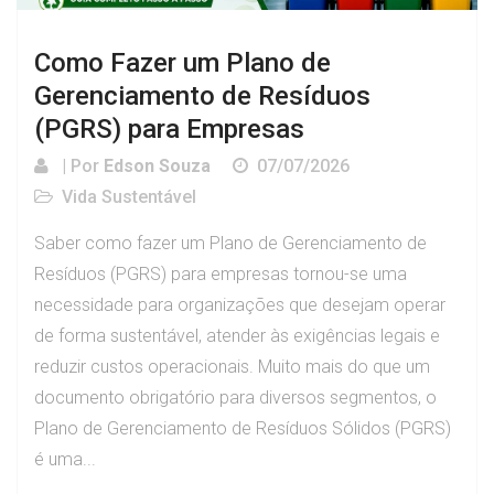
Como Fazer um Plano de
Gerenciamento de Resíduos
(PGRS) para Empresas
| Por
Edson Souza
07/07/2026
Vida Sustentável
Saber como fazer um Plano de Gerenciamento de
Resíduos (PGRS) para empresas tornou-se uma
necessidade para organizações que desejam operar
de forma sustentável, atender às exigências legais e
reduzir custos operacionais. Muito mais do que um
documento obrigatório para diversos segmentos, o
Plano de Gerenciamento de Resíduos Sólidos (PGRS)
é uma...