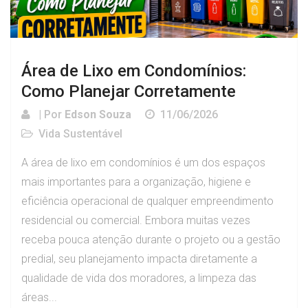
Área de Lixo em Condomínios:
Como Planejar Corretamente
| Por
Edson Souza
11/06/2026
Vida Sustentável
A área de lixo em condomínios é um dos espaços
mais importantes para a organização, higiene e
eficiência operacional de qualquer empreendimento
residencial ou comercial. Embora muitas vezes
receba pouca atenção durante o projeto ou a gestão
predial, seu planejamento impacta diretamente a
qualidade de vida dos moradores, a limpeza das
áreas...