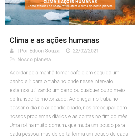
Clima e as ações humanas
| Por
Edson Souza
22/02/2021
Nosso planeta
Acordar pela manhã tomar café e em seguida um
banho e ir para o trabalho onde nesse intervalo
estamos utilizando um carro ou qualquer outro meio
de transporte motorizado. Ao chegar no trabalho
passar o dia no ar condicionado, nos preocupar com
nossos problemas diários e as contas no fim do mês.
Uma rotina muito comum, que muda um pouco para
cada pessoa, mas de certa forma um pouco de cada