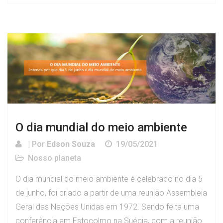
O dia mundial do meio ambiente
| Por
Edson Souza
19/05/2021
Nosso planeta
O dia mundial do meio ambiente é celebrado no dia 5
de junho, foi criado a partir de uma reunião Assembleia
Geral das Nações Unidas em 1972. Sendo feita uma
conferência em Estocolmo na Suécia, com a reunião