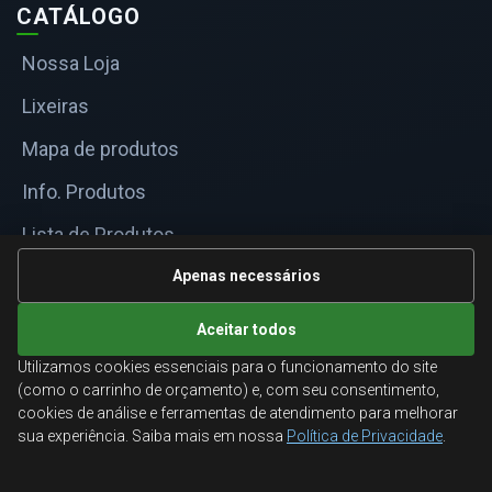
CATÁLOGO
Nossa Loja
Lixeiras
Mapa de produtos
Info. Produtos
Lista de Produtos
Informações Técnicas
Apenas necessários
Mapa do site
Aceitar todos
Utilizamos cookies essenciais para o funcionamento do site
ATENDIMENTO
(como o carrinho de orçamento) e, com seu consentimento,
cookies de análise e ferramentas de atendimento para melhorar
Orçamentos corporativos, condições para empresas
sua experiência. Saiba mais em nossa
Política de Privacidade
.
e suporte especializado.