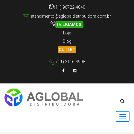
(11) 96722-4040
atendimento@aglobaldistribuidora.com.br
TE LIGAMOS!
Loja
Blog
OUTLET
(11) 2116-4908
Facebook
Instagram