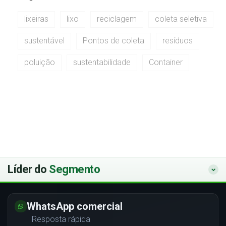
lixeiras
lixo
reciclagem
coleta seletiva
sustentável
Pontos de coleta
resíduos
poluição
sustentabilidade
Container
Líder do
Segmento
WhatsApp comercial
Resposta rápida