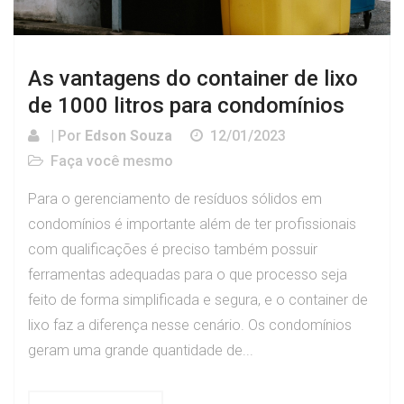
As vantagens do container de lixo
de 1000 litros para condomínios
| Por
Edson Souza
12/01/2023
Faça você mesmo
Para o gerenciamento de resíduos sólidos em
condomínios é importante além de ter profissionais
com qualificações é preciso também possuir
ferramentas adequadas para o que processo seja
feito de forma simplificada e segura, e o container de
lixo faz a diferença nesse cenário. Os condomínios
geram uma grande quantidade de...