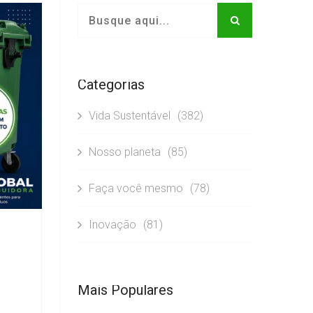
Categorias
Vida Sustentável
(382)
Nosso planeta
(85)
Faça você mesmo
(78)
Inovação
(81)
Mais Populares