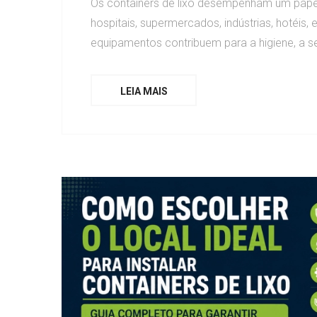
Os containers de lixo desempenham um papel
hospitais, supermercados, indústrias, hotéis,
equipamentos contribuem para a higiene, a seg
LEIA MAIS