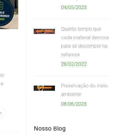
04/05/2023
Quanto tempo que
cada material demora
para se decompor na
natureza
28/02/2022
mo
 e
Preservação do meio
ambiente
08/06/2023
Nosso Blog