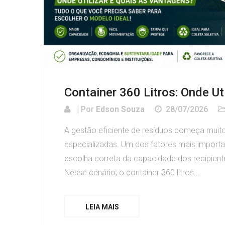
Container 360 Litros: Onde Ut
| Por
Edson Souza
28/07/2026
A gestão eficiente de resíduos começa muito
especializadas. Um dos fatores mais importa
escolha correta da capacidade dos recipient
Nesse cenário, o container 360 litros...
LEIA MAIS