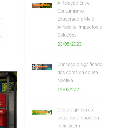
A Relação Entre
Consumismo
..
Exagerado e Meio
Ambiente: Impactos e
Soluções
23/05/2023
Conheça o significado
das cores da coleta
seletiva
12/03/2021
O que significa as
setas do símbolo da
reciclagem