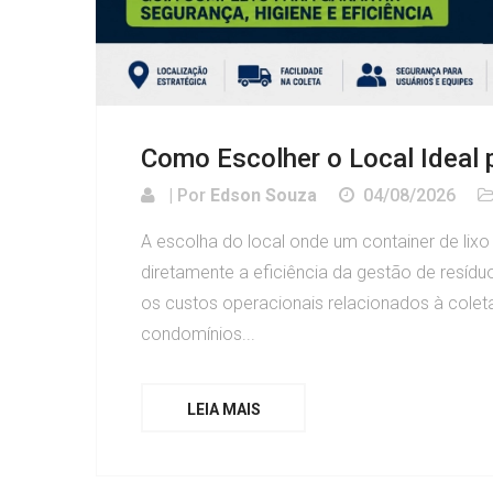
Como Escolher o Local Ideal p
| Por
Edson Souza
04/08/2026
A escolha do local onde um container de lixo
diretamente a eficiência da gestão de resíd
os custos operacionais relacionados à col
condomínios...
LEIA MAIS