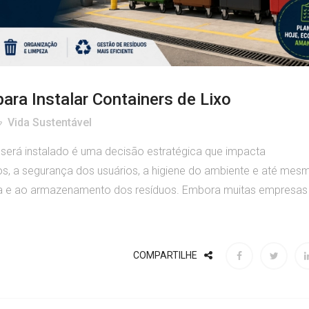
ara Instalar Containers de Lixo
Vida Sustentável
 será instalado é uma decisão estratégica que impacta
uos, a segurança dos usuários, a higiene do ambiente e até mes
eta e ao armazenamento dos resíduos. Embora muitas empresas
COMPARTILHE