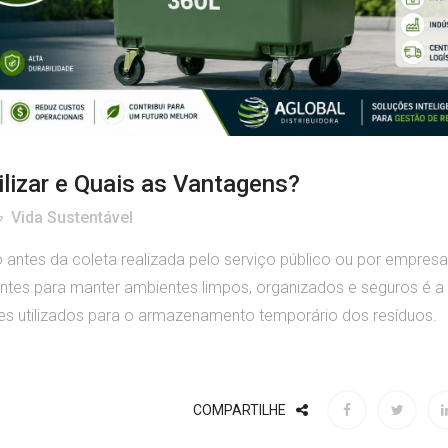
ilizar e Quais as Vantagens?
Vida Sustentável
 antes da coleta realizada pelo serviço público ou por empres
ntes para manter ambientes limpos, organizados e seguros é a
es utilizados para o armazenamento temporário dos resíduos.
COMPARTILHE