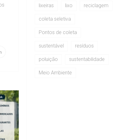
os
lixeiras
lixo
reciclagem
coleta seletiva
Pontos de coleta
sustentável
resíduos
poluição
sustentabilidade
Meio Ambiente