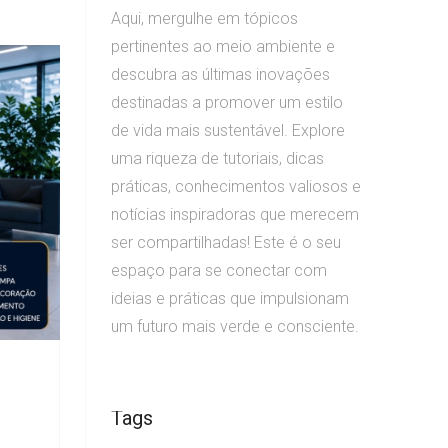
Aqui, mergulhe em tópicos
pertinentes ao meio ambiente e
descubra as últimas inovações
destinadas a promover um estilo
de vida mais sustentável. Explore
uma riqueza de tutoriais, dicas
práticas, conhecimentos valiosos e
notícias inspiradoras que merecem
ser compartilhadas! Este é o seu
espaço para se conectar com
ideias e práticas que impulsionam
um futuro mais verde e consciente.
Tags