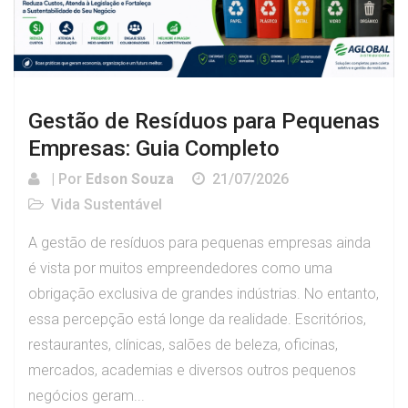
Gestão de Resíduos para Pequenas
Empresas: Guia Completo
| Por
Edson Souza
21/07/2026
Vida Sustentável
A gestão de resíduos para pequenas empresas ainda
é vista por muitos empreendedores como uma
obrigação exclusiva de grandes indústrias. No entanto,
essa percepção está longe da realidade. Escritórios,
restaurantes, clínicas, salões de beleza, oficinas,
mercados, academias e diversos outros pequenos
negócios geram...