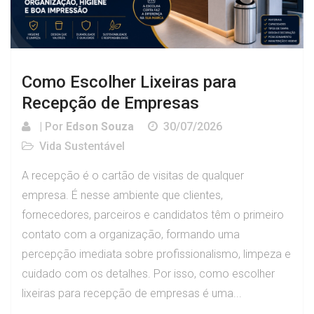
Como Escolher Lixeiras para
Recepção de Empresas
| Por
Edson Souza
30/07/2026
Vida Sustentável
A recepção é o cartão de visitas de qualquer
empresa. É nesse ambiente que clientes,
fornecedores, parceiros e candidatos têm o primeiro
contato com a organização, formando uma
percepção imediata sobre profissionalismo, limpeza e
cuidado com os detalhes. Por isso, como escolher
lixeiras para recepção de empresas é uma...