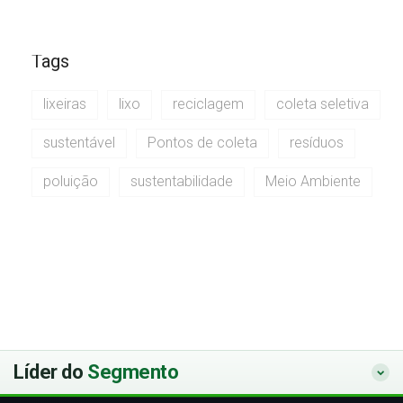
Tags
lixeiras
lixo
reciclagem
coleta seletiva
sustentável
Pontos de coleta
resíduos
poluição
sustentabilidade
Meio Ambiente
Líder do
Segmento