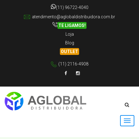
(11) 96722-4040
atendimento@aglobaldistribuidora.com.br
TE LIGAMOS!
Loja
Blog
OUTLET
(11) 2116-4908
Facebook
Instagram