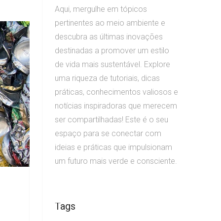
Aqui, mergulhe em tópicos
pertinentes ao meio ambiente e
descubra as últimas inovações
destinadas a promover um estilo
de vida mais sustentável. Explore
uma riqueza de tutoriais, dicas
práticas, conhecimentos valiosos e
notícias inspiradoras que merecem
ser compartilhadas! Este é o seu
espaço para se conectar com
ideias e práticas que impulsionam
um futuro mais verde e consciente.
Tags