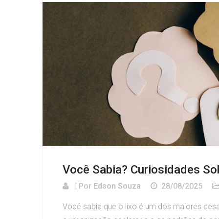
Você Sabia? Curiosidades Sob
| Por
Edson Souza
28/08/2025
Você sabia que o lixo é um dos maiores des