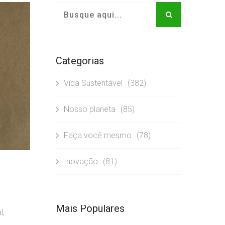
Categorias
Vida Sustentável
(382)
Nosso planeta
(85)
Faça você mesmo
(78)
Inovação
(81)
Mais Populares
l,