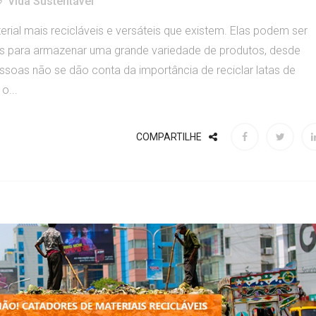
Vida Sustentável
erial mais recicláveis e versáteis que existem. Elas podem ser
 para armazenar uma grande variedade de produtos, desde
ssoas não se dão conta da importância de reciclar latas de
o...
COMPARTILHE