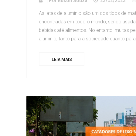
| Por
Edson Souza
23/02/2023
As latas de alumínio são um dos tipos de mat
encontradas em todo o mundo, sendo usadas
bebidas até alimentos. No entanto, muitas pe
alumínio, tanto para a sociedade quanto para 
LEIA MAIS