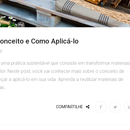
onceito e Como Aplicá-lo
o
e uma prática sustentável que consiste em transformar materiais
or. Neste post, você vai conhecer mais sobre o conceito de
ar a aplicá-lo em sua vida. Aprenda a reutilizar materiais de
s...
COMPARTILHE