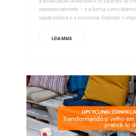
a urbanização acelerada e os padrões de c
exponencialmente — e a forma como lidamos
saúde pública e a economia. Entender o impac
LEIA MAIS