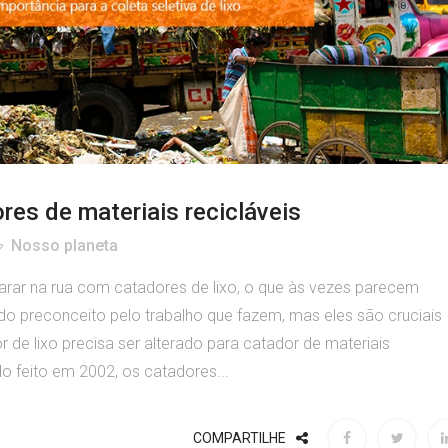
res de materiais recicláveis
Nosso planeta
arar na rua com catadores de lixo, o que às vezes parecem
o preconceito pelo trabalho que fazem, mas eles são cruciais
or de lixo precisa ser alterado para catador de materiais
do feito em 2002, os catadores...
COMPARTILHE