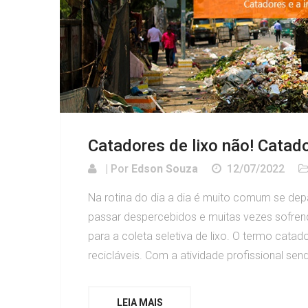
Catadores de lixo não! Catado
| Por
Edson Souza
12/07/2022
Na rotina do dia a dia é muito comum se dep
passar despercebidos e muitas vezes sofrend
para a coleta seletiva de lixo. O termo catad
recicláveis. Com a atividade profissional sen
LEIA MAIS