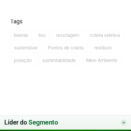
Tags
lixeiras
lixo
reciclagem
coleta seletiva
sustentável
Pontos de coleta
resíduos
poluição
sustentabilidade
Meio Ambiente
Líder do
Segmento