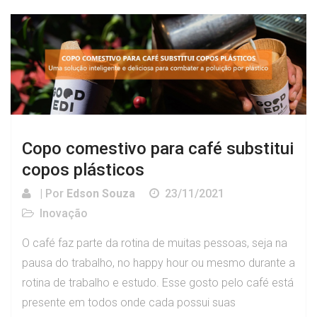
Copo comestivo para café substitui
copos plásticos
| Por
Edson Souza
23/11/2021
Inovação
O café faz parte da rotina de muitas pessoas, seja na
pausa do trabalho, no happy hour ou mesmo durante a
rotina de trabalho e estudo. Esse gosto pelo café está
presente em todos onde cada possui suas