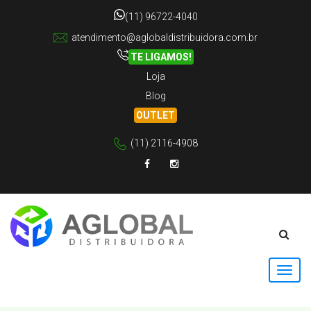
(11) 96722-4040
atendimento@aglobaldistribuidora.com.br
TE LIGAMOS!
Loja
Blog
OUTLET
(11) 2116-4908
Facebook
Instagram